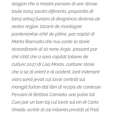
stagjon che a mostre parsore di une stesse
taule tancj savôrs diferents, preparâts di
tancj artiscj furlans di divignincis diviersis de
nestre regjon, tacant de montagne
pordenonêse (chê de pitine, par capîsi) di
Marta Riservato che nus conte la storie
straordinarie di sô none Argie, passant par
chê citât che a sarà capitâl taliane de
culture 2027 di Lisa Moras, cuntune storie
che a sa di orient e di ocident, lant indenant
viars soreli jevât cul lavôr centrât sul
mangjâ furlan dal libri di recipis de contesse
Perusini di Bettina Carniato, une polse tal
Cuei par un bon taj cul lavôr sul vin di Carlo
Onado, scritôr di zai milanês prestât al Friûl,