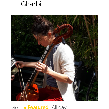
Gharbi
Recurring
Featured
All day
Set