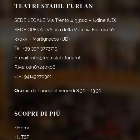
TEATRI STABIL FURLAN
SEDE LEGALE: Via Trento 4, 33100 – Udine (UD)
SEDE OPERATIVA: Via della Vecchia Filatura 10
33035 – Martignacco (UD)
Tel.
+39 392 3273719
E-mail:
info@teatristabilfurlan.it
P.iva: 02983240306
C.F.: 94149270301
Orario:
da Lunedì al Venerdì 8.30 – 13.30
SCOPRI DI PIÙ
• Home
• Il TSF