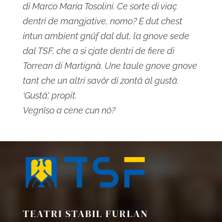
di Marco Maria Tosolini. Ce sorte di viaç
dentri de mangjative, nomo? E dut chest
intun ambient gnûf dal dut, la gnove sede
dal TSF, che a si cjate dentri de fiere di
Torrean di Martignà. Une taule gnove gnove
tant che un altri savôr di zontâ àl gustâ.
‘Gustâ’, propit.
Vegnîso a cene cun nô?
TEATRI STABIL FURLAN