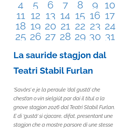
has
has
has
has
has
has
has
4
5
6
7
8
9
10
0
0
0
0
0
0
0
has
has
has
has
has
has
has
11
12
13
14
15
16
17
0
0
0
0
1
1
1
eventi,
eventi,
eventi,
eventi,
eventi,
eventi,
event
has
has
has
has
has
has
has
18
19
20
21
22
23
24
0
0
0
0
0
0
0
eventi,
eventi,
eventi,
eventi,
evento,
evento,
event
has
has
has
has
has
has
has
25
26
27
28
29
30
31
0
0
0
0
0
0
0
eventi,
eventi,
eventi,
eventi,
eventi,
eventi,
event
0
0
0
1
1
0
0
eventi,
eventi,
eventi,
eventi,
eventi,
eventi,
event
La sauride stagjon dal
eventi,
eventi,
eventi,
evento,
evento,
eventi,
event
Teatri Stabil Furlan
‘Savôrs’ e je la peraule ’dal gustâ’ che
chest’an o vin sielgiût par dai il titul a la
gnove stagjon 2026 dal Teatri Stabil Furlan.
E di ‘gustâ’ si cjacare, difat, presentant une
stagjon che a mostre parsore di une stesse