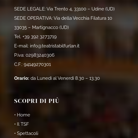
SEDE LEGALE: Via Trento 4, 33100 – Udine (UD)
SEDE OPERATIVA: Via della Vecchia Filatura 10
33035 – Martignacco (UD)
Tel.
+39 392 3273719
E-mail:
info@teatristabilfurlan.it
P.iva: 02983240306
C.F.: 94149270301
Orario:
da Lunedì al Venerdì 8.30 – 13.30
SCOPRI DI PIÙ
• Home
• Il TSF
• Spettacoli