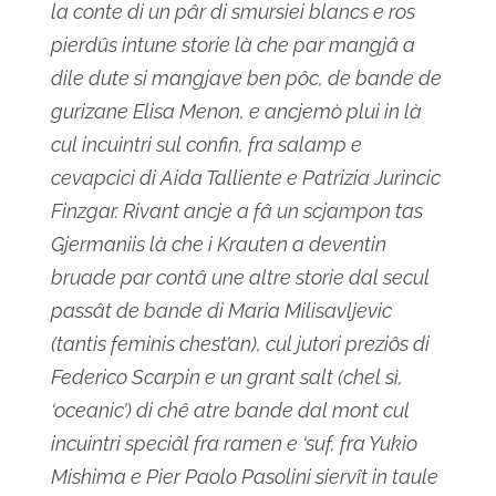
la conte di un pâr di smursiei blancs e ros
pierdûs intune storie là che par mangjâ a
dile dute si mangjave ben pôc, de bande de
gurizane Elisa Menon, e ancjemò plui in là
cul incuintri sul confin, fra salamp e
cevapcici di Aida Talliente e Patrizia Jurincic
Finzgar. Rivant ancje a fâ un scjampon tas
Gjermaniis là che i Krauten a deventin
bruade par contâ une altre storie dal secul
passât de bande di Maria Milisavljevic
(tantis feminis chest’an), cul jutori preziôs di
Federico Scarpin e un grant salt (chel sì,
‘oceanic’) di chê atre bande dal mont cul
incuintri speciâl fra ramen e ‘suf, fra Yukio
Mishima e Pier Paolo Pasolini siervît in taule