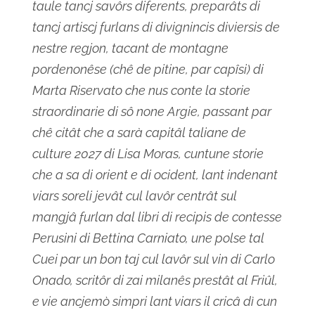
taule tancj savôrs diferents, preparâts di
tancj artiscj furlans di divignincis diviersis de
nestre regjon, tacant de montagne
pordenonêse (chê de pitine, par capîsi) di
Marta Riservato che nus conte la storie
straordinarie di sô none Argie, passant par
chê citât che a sarà capitâl taliane de
culture 2027 di Lisa Moras, cuntune storie
che a sa di orient e di ocident, lant indenant
viars soreli jevât cul lavôr centrât sul
mangjâ furlan dal libri di recipis de contesse
Perusini di Bettina Carniato, une polse tal
Cuei par un bon taj cul lavôr sul vin di Carlo
Onado, scritôr di zai milanês prestât al Friûl,
e vie ancjemò simpri lant viars il cricâ dì cun