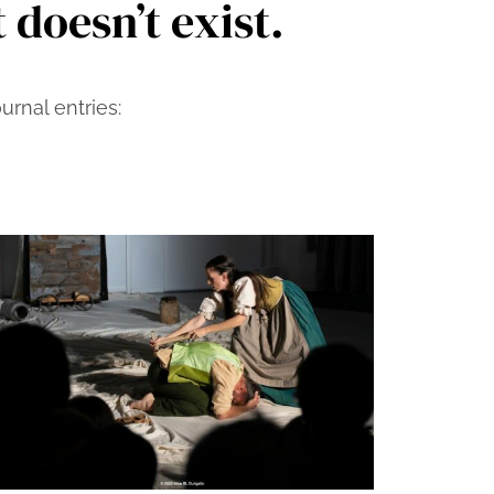
 doesn’t exist.
rnal entries: