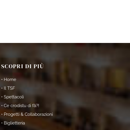
SCOPRI DI PIÙ
• Home
• Il TSF
• Spettacoli
• Ce crodistu di fâ?!
• Progetti & Collaborazioni
• Biglietteria