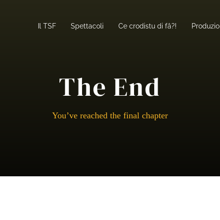
Il TSF
Spettacoli
Ce crodistu di fâ?!
Produzio
The End
You’ve reached the final chapter