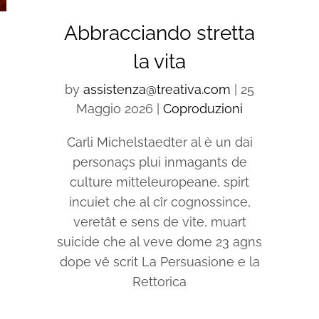
Abbracciando stretta
la vita
by
assistenza@treativa.com
|
25
Maggio 2026
|
Coproduzioni
Carli Michelstaedter al è un dai
personaçs plui inmagants de
culture mitteleuropeane, spirt
incuiet che al cîr cognossince,
veretât e sens de vite, muart
suicide che al veve dome 23 agns
dope vê scrit La Persuasione e la
Rettorica