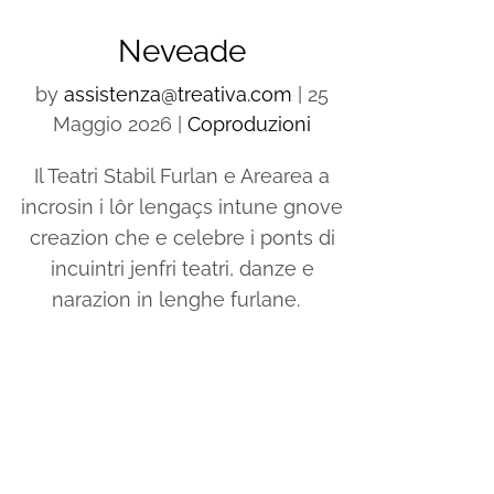
Neveade
by
assistenza@treativa.com
|
25
Maggio 2026
|
Coproduzioni
Il Teatri Stabil Furlan e Arearea a
incrosin i lôr lengaçs intune gnove
creazion che e celebre i ponts di
incuintri jenfri teatri, danze e
narazion in lenghe furlane.