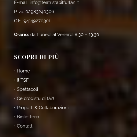
E-mail:
info@teatristabilfurlan.it
P.iva: 02983240306
C.F.: 94149270301
Orario:
da Lunedì al Venerdì 8.30 – 13.30
SCOPRI DI PIÙ
• Home
• Il TSF
• Spettacoli
• Ce crodistu di fâ?!
• Progetti & Collaborazioni
• Biglietteria
• Contatti