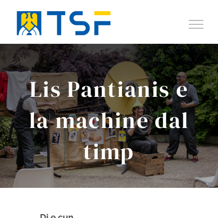
Salta
al
contenuto
Lis Pantianis e
la machine dal
timp
Di e cun