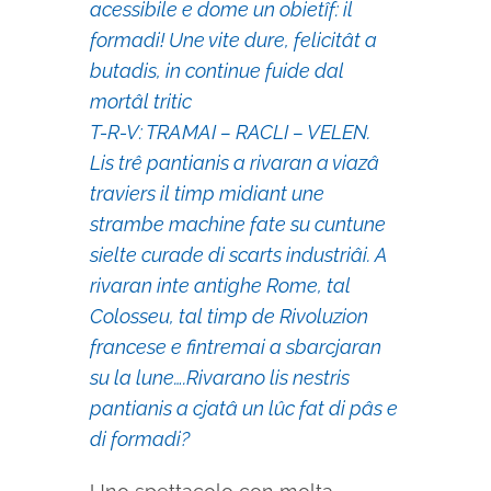
acessibile e dome un obietîf: il
formadi! Une vite dure, felicitât a
butadis, in continue fuide dal
mortâl tritic
T-R-V: TRAMAI – RACLI – VELEN.
Lis trê pantianis a rivaran a viazâ
traviers il timp midiant une
strambe machine fate su cuntune
sielte curade di scarts industriâi. A
rivaran inte antighe Rome, tal
Colosseu, tal timp de Rivoluzion
francese e fintremai a sbarcjaran
su la lune….Rivarano lis nestris
pantianis a cjatâ un lûc fat di pâs e
di formadi?