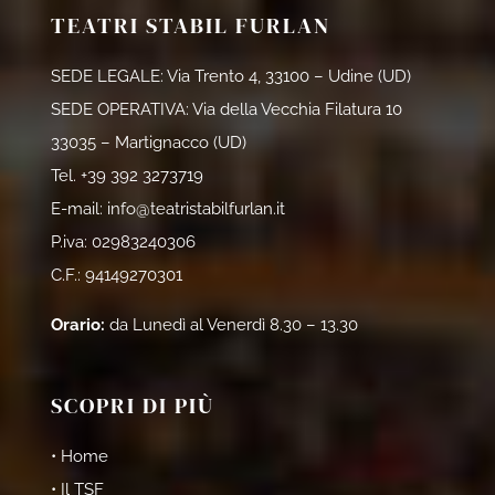
TEATRI STABIL FURLAN
SEDE LEGALE: Via Trento 4, 33100 – Udine (UD)
SEDE OPERATIVA: Via della Vecchia Filatura 10
33035 – Martignacco (UD)
Tel.
+39 392 3273719
E-mail:
info@teatristabilfurlan.it
P.iva: 02983240306
C.F.: 94149270301
Orario:
da Lunedì al Venerdì 8.30 – 13.30
SCOPRI DI PIÙ
• Home
• Il TSF