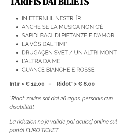
TARIFIS DAI BILIETS
IN ETERNI IL NESTRI ÎR
ANCHE SE LA MUSICA NON C’È
SAPIDI BACI. DI PIETANZE E D’AMORI
LA VÔS DAL TIMP
DRUGAÇEN SVET / UN ALTRI MONT
L’ALTRA DA ME
GUANCE BIANCHE E ROSSE
Intîr > € 12,00 –
Ridot* > € 8,00
*Ridot: zovins sot dai 26 agns, personis cun
disabilitât
La riduzion no je valide pai acuiscj online sul
portâl EURO TICKET