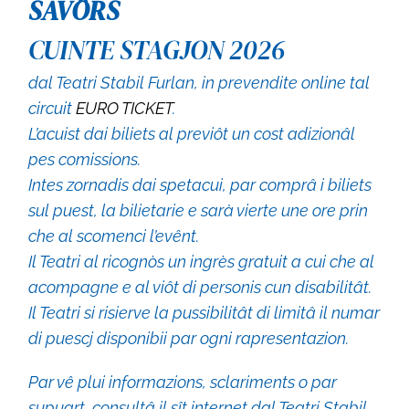
SAVÔRS
CUINTE STAGJON 2026
dal Teatri Stabil Furlan, in prevendite online tal
circuit
EURO TICKET
.
L’acuist dai biliets al previôt un cost adizionâl
pes comissions.
Intes zornadis dai spetacui, par comprâ i biliets
sul puest, la bilietarie e sarà vierte une ore prin
che al scomenci l’evênt.
Il Teatri al ricognòs un ingrès gratuit a cui che al
acompagne e al vi
ôt di personis cun disabilitât.
Il Teatri si risierve la pussibilitât di limitâ il numar
di puescj disponibii par ogni rapresentazion.
Par vê plui informazions, sclariments o par
supuart, consultâ il sît internet dal Teatri Stabil