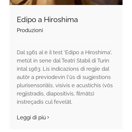
Edipo a Hiroshima
Produzioni
Dal 1961 al è il test ‘Edipo a Hiroshima',
metût in sene dal Teatri Stabil di Turin
intal 1963. Lis indicazions di regjie dal
autôr a previodevin l'ûs di sugjestions
plurisensoriâls, visivis e acustichis (vôs
regjistradis, diapositivis, filmâts)
instreçadis cul fevelât.
Leggi di più