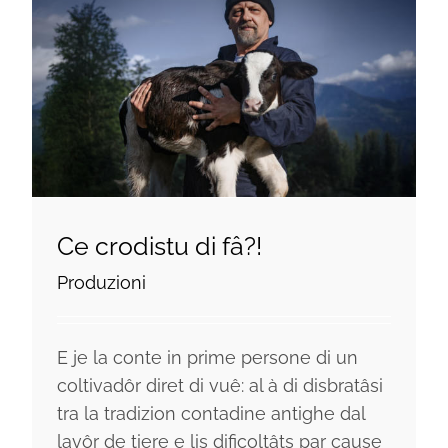
Ce crodistu di fâ?!
Produzioni
E je la conte in prime persone di un
coltivadôr diret di vuê: al à di disbratâsi
tra la tradizion contadine antighe dal
lavôr de tiere e lis dificoltâts par cause