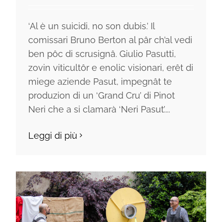
‘Al è un suicidi, no son dubis.’ Il
comissari Bruno Berton al pâr ch’al vedi
ben pôc di scrusignâ. Giulio Pasutti,
zovin viticultôr e enolic visionari, erêt di
miege aziende Pasut, impegnât te
produzion di un ‘Grand Cru’ di Pinot
Neri che a si clamarà ‘Neri Pasut’....
Leggi di più