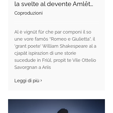
la svelte al devente Amlêt…
Coproduzioni
Al è vignût fûr che par componi il so
une vore famôs “Romeo e Giulietta”, il
'grant poete' William Shakespeare al a
cjapât ispirazion di une storie
sucedude in Friûl, propit te Vile Ottelio
Savorgnan a Ariis
Leggi di più