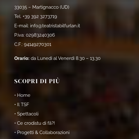
33035 – Martignacco (UD)
Tel.
+39 392 3273719
E-mail:
info@teatristabilfurlan.it
P.iva: 02983240306
C.F.: 94149270301
Orario:
da Lunedì al Venerdì 8.30 – 13.30
SCOPRI DI PIÙ
• Home
• Il TSF
• Spettacoli
• Ce crodistu di fâ?!
• Progetti & Collaborazioni