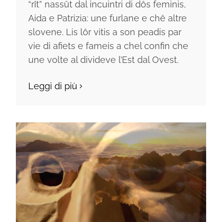
“rît” nassût dal incuintri di dôs feminis,
Aida e Patrizia: une furlane e chê altre
slovene. Lis lôr vitis a son peadis par
vie di afiets e fameis a chel confin che
une volte al divideve l’Est dal Ovest.
Leggi di più