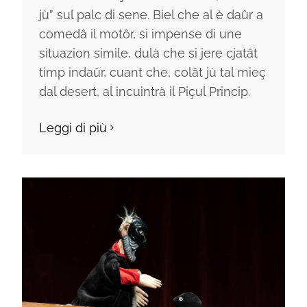
jù” sul palc di sene. Biel che al è daûr a
comedâ il motôr, si impense di une
situazion simile, dulà che si jere cjatât
timp indaûr, cuant che, colât jù tal mieç
dal desert, al incuintrà il Piçul Princip.
Leggi di più