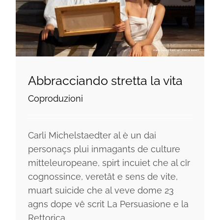
Abbracciando stretta la vita
Coproduzioni
Carli Michelstaedter al è un dai
personaçs plui inmagants de culture
mitteleuropeane, spirt incuiet che al cîr
cognossince, veretât e sens de vite,
muart suicide che al veve dome 23
agns dope vê scrit La Persuasione e la
Rettorica