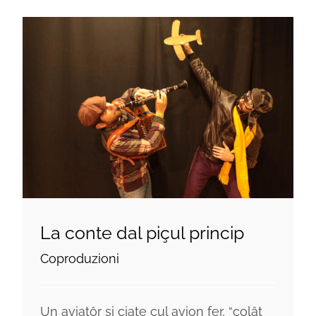
La conte dal piçul princip
Coproduzioni
Un aviatôr si cjate cul avion fer, “colât