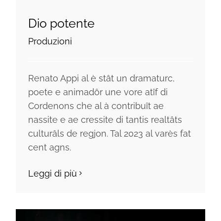
Dio potente
Produzioni
Renato Appi al è stât un dramaturc,
poete e animadôr une vore atîf di
Cordenons che al à contribuît ae
nassite e ae cressite di tantis realtâts
culturâls de regjon. Tal 2023 al varès fat
cent agns.
Leggi di più