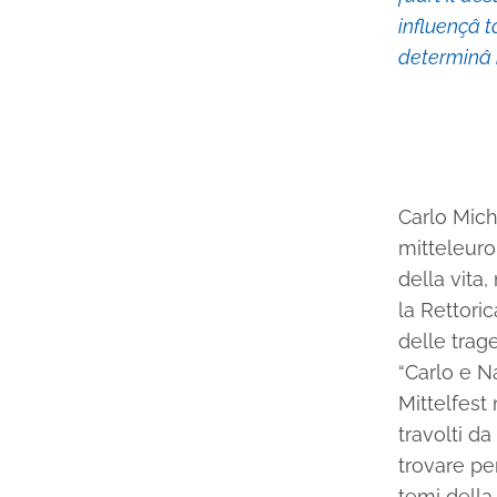
influençâ ta
determinâ i
Carlo Mich
mitteleuro
della vita
la Rettori
delle trag
“Carlo e Na
Mittelfest
travolti d
trovare pe
temi della 