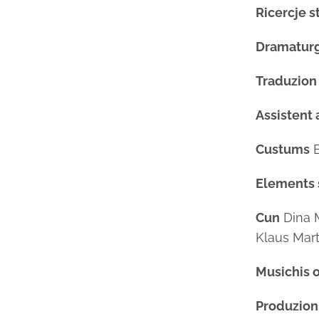
Ricercje s
Dramaturg
Traduzion 
Assistent 
Custums
E
Elements 
Cun
Dina M
Klaus Mar
Musichis or
Produzion