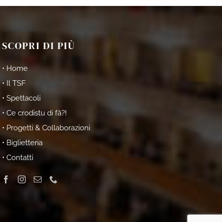
SCOPRI DI PIÙ
• Home
• Il TSF
• Spettacoli
• Ce crodistu di fâ?!
• Progetti & Collaborazioni
• Biglietteria
• Contatti