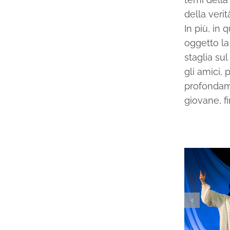
della verit
In più, in
oggetto la
staglia su
gli amici,
profondame
giovane, f