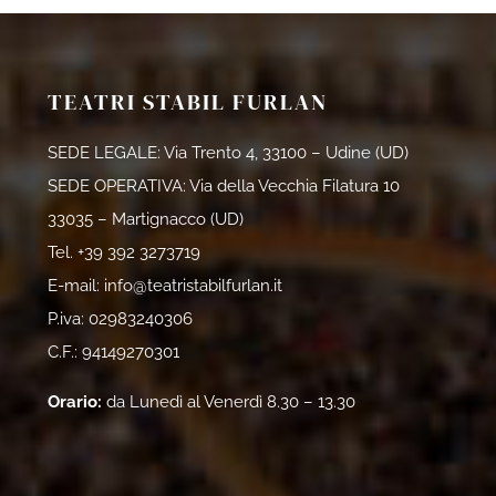
TEATRI STABIL FURLAN
SEDE LEGALE: Via Trento 4, 33100 – Udine (UD)
SEDE OPERATIVA: Via della Vecchia Filatura 10
33035 – Martignacco (UD)
Tel.
+39 392 3273719
E-mail:
info@teatristabilfurlan.it
P.iva: 02983240306
C.F.: 94149270301
Orario:
da Lunedì al Venerdì 8.30 – 13.30