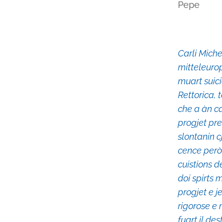
Pepe
Carli Miche
mitteleurop
muart suic
Rettorica, t
che a àn car
progjet pres
slontanin c
cence però 
cuistions d
doi spirts 
progjet e j
rigorose e 
fuart il de