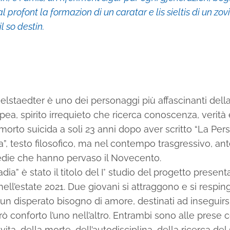
l profont la formazion di un caratar e lis sieltis di un zovi
l so destin.
elstaedter è uno dei personaggi più affascinanti della
pea, spirito irrequieto che ricerca conoscenza, verità
, morto suicida a soli 23 anni dopo aver scritto “La Pe
ca”, testo filosofico, ma nel contempo trasgressivo, a
edie che hanno pervaso il Novecento.
dia” è stato il titolo del I° studio del progetto present
 nell’estate 2021. Due giovani si attraggono e si respi
a un disperato bisogno di amore, destinati ad inseguir
rò conforto l’uno nell’altro. Entrambi sono alle prese c
vita, della morte, dell’autodisciplina, della ricerca de