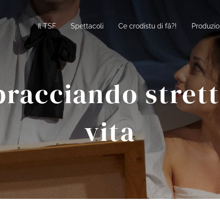
Il TSF
Spettacoli
Ce crodistu di fâ?!
Produzio
racciando strett
vita