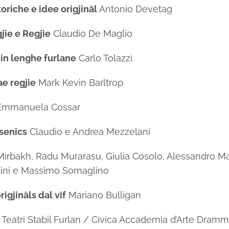
toriche e idee origjinâl
Antonio Devetag
jie e Regjie
Claudio De Maglio
in lenghe furlane
Carlo Tolazzi
ae regjie
Mark Kevin Barltrop
mmanuela Cossar
senics
Claudio e Andrea Mezzelani
irbakh, Radu Murarasu, Giulia Cosolo, Alessandro M
tini e Massimo Somaglino
igjinâls dal vîf
Mariano Bulligan
Teatri Stabil Furlan / Civica Accademia d’Arte Dramm