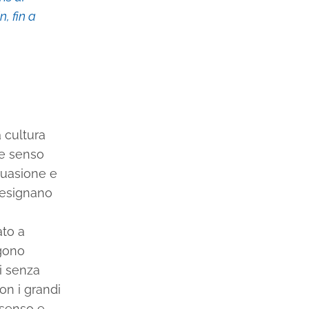
n, fin a
 cultura
 e senso
rsuasione e
ntesignano
ato a
ngono
si senza
on i grandi
l senso e