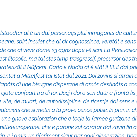
lstaedter al è un dai personaçs plui inmagants de cultu
eane, spirt incuiet che al cîr cognossince, veretât e sens 
ide che al veve dome 23 agns dope vê scrit La Persuasio
est filosofic, ma tal stes timp trasgressîf, precursôr des t
aterizât il Nûfcent. Carlo e Nadia al è stât il titul dal pr
entât a Mittelfest tal Istât dal 2021. Doi zovins si atrain e
japâts di une bisugne disperade di amôr, destinâts a cor
cjatâ confuart tra di lôr. Ducj i doi a son daûr a frontâ li
e vite, de muart, de autodissipline, de ricercje dal sens e 
malcuiets che si metin a la prove cence polse. In plui, in c
e une gnove esplorazion che e tocje la famee gurizane di 
mitteleuropeane, che e parone sul caratar dal zovin fin 
stin, e i amîs, un riferiment sigûr par ogni gjenerazion, bog