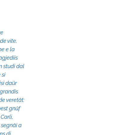
re
de vite,
ne e la
ragjediis
in studi dal
 si
isi daûr
s grandis
de veretât:
hest gnûf
Carli,
a segnâi a
ns di