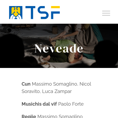
Salta
al
contenuto
Neveade
Cun
Massimo Somaglino, Nicol
Soravito, Luca Zampar
Musichis dal vîf
Paolo Forte
Regjie
Massimo Somaglino