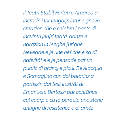
Il Teatri Stabil Furlan e Arearea a
incrosin i lôr lengaçs intune gnove
creazion che e celebre i ponts di
incuintri jenfri teatri, danze e
narazion in lenghe furlane.
Neveade e je une nêf che e sa di
nativitât e e je pensade par un
public di grancj e piçui. Bevilacqua
e Somaglino cun doi balarins a
partissin dal test ilustrât di
Emanuele Bertossi par contânus
cul cuarp e cu la peraule une storie
antighe di resistence e di amôr.