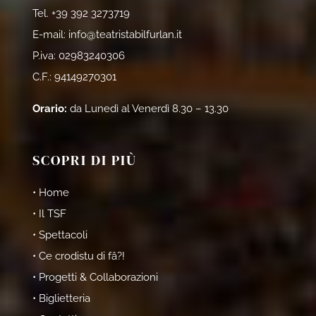
Tel.
+39 392 3273719
E-mail:
info@teatristabilfurlan.it
P.iva: 02983240306
C.F.: 94149270301
Orario:
da Lunedì al Venerdì 8.30 – 13.30
SCOPRI DI PIÙ
• Home
• Il TSF
• Spettacoli
• Ce crodistu di fâ?!
• Progetti & Collaborazioni
• Biglietteria