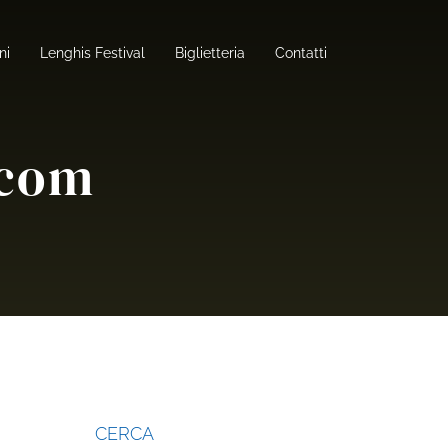
ni
Lenghis Festival
Biglietteria
Contatti
.com
CERCA