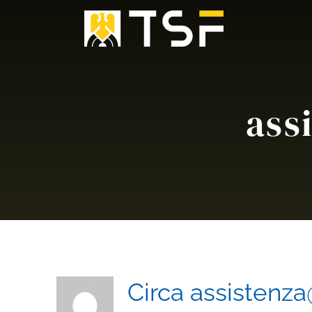
Salta
al
contenuto
ass
Circa
assistenza