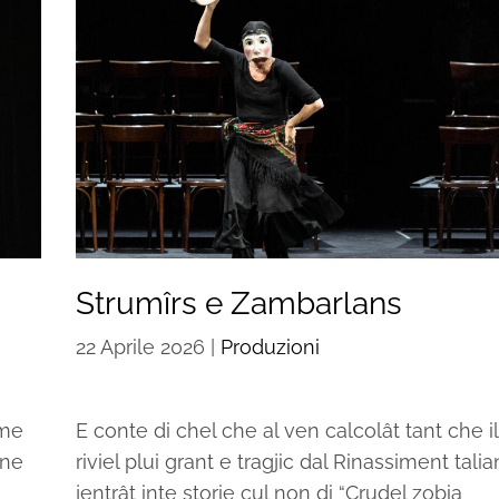
Strumîrs e Zambarlans
22 Aprile 2026
|
Produzioni
ome
E conte di chel che al ven calcolât tant che il
une
riviel plui grant e tragjic dal Rinassiment talia
jentrât inte storie cul non di “Crudel zobia