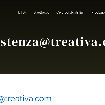
Il TSF
Spettacoli
Ce crodistu di fâ?!
Produzio
istenza@treativa
@treativa.com