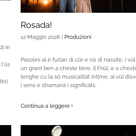
Rosada!
12 Maggio 2026
|
Produzioni
ût in
Pasolini al è furlan di cûr e no di nassite, i vûl
 l'ûs
un grant ben a cheste tiere, il Friûl, e a chest
lenghe cu la sô musicalitât intime; al vûl dis
âts)
i sens e stramanâ i significâts.
Continua a leggere