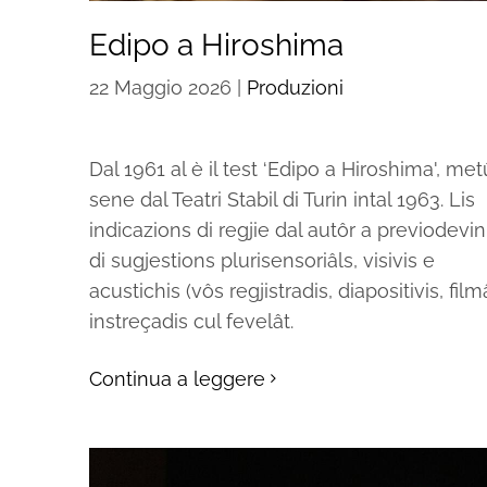
Edipo a Hiroshima
22 Maggio 2026
|
Produzioni
Dal 1961 al è il test ‘Edipo a Hiroshima', met
sene dal Teatri Stabil di Turin intal 1963. Lis
indicazions di regjie dal autôr a previodevin
di sugjestions plurisensoriâls, visivis e
acustichis (vôs regjistradis, diapositivis, film
instreçadis cul fevelât.
Continua a leggere