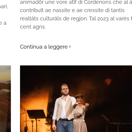
animadôr une vore atîf di Cordenons che al 
ari,
contribuît ae nassite e ae cressite di tantis
realtâts culturâls de regjon. Tal 2023 al varès 
e a
cent agns.
Continua a leggere