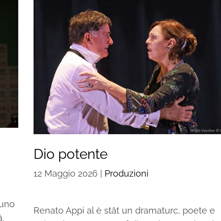
Dio potente
12 Maggio 2026
|
Produzioni
runo
Renato Appi al è stât un dramaturc, poete e
â.