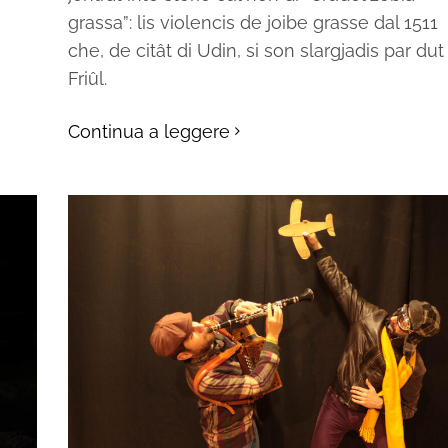
grassa”: lis violencis de joibe grasse dal 1511
che, de citât di Udin, si son slargjadis par dut 
Friûl.
Continua a leggere