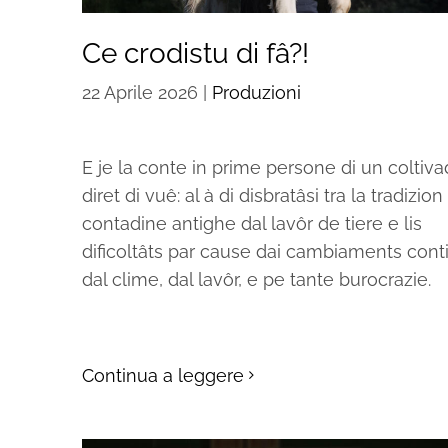
Ce crodistu di fâ?!
22 Aprile 2026
|
Produzioni
E je la conte in prime persone di un coltiva
diret di vuê: al à di disbratâsi tra la tradizion
contadine antighe dal lavôr de tiere e lis
dificoltâts par cause dai cambiaments cont
dal clime, dal lavôr, e pe tante burocrazie.
Continua a leggere