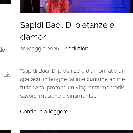
Sapidi Baci. Di pietanze e
d’amori
22 Maggio 2026
|
Produzioni
dôr
“Sapidi Baci. Di pietanze e d'amori” al è un
inuis
spetacul in lenghe taliane cuntune anime
furlane tal profont: un viaç jenfri memoriis,
savôrs, musiche e sintiments...
Continua a leggere