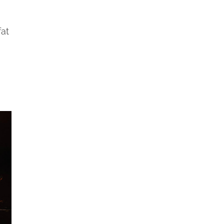
à
fat