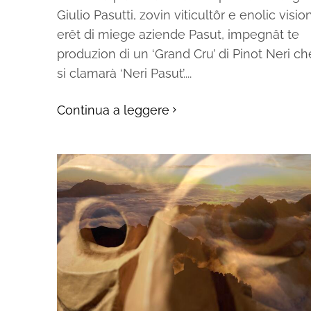
Giulio Pasutti, zovin viticultôr e enolic vision
erêt di miege aziende Pasut, impegnât te
produzion di un ‘Grand Cru’ di Pinot Neri ch
si clamarà ‘Neri Pasut’....
Continua a leggere