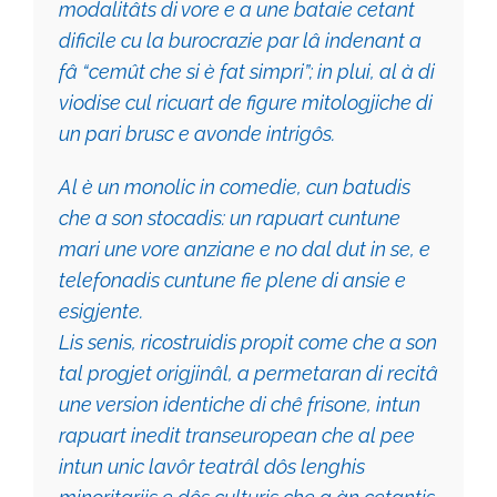
modalitâts di vore e a une bataie cetant
dificile cu la burocrazie par lâ indenant a
fâ “cemût che si è fat simpri”; in plui, al à di
viodise cul ricuart de figure mitologjiche di
un pari brusc e avonde intrigôs.
Al è un monolic in comedie, cun batudis
che a son stocadis: un rapuart cuntune
mari une vore anziane e no dal dut in se, e
telefonadis cuntune fie plene di ansie e
esigjente.
Lis senis, ricostruidis propit come che a son
tal progjet origjinâl, a permetaran di recitâ
une version identiche di chê frisone, intun
rapuart inedit transeuropean che al pee
intun unic lavôr teatrâl dôs lenghis