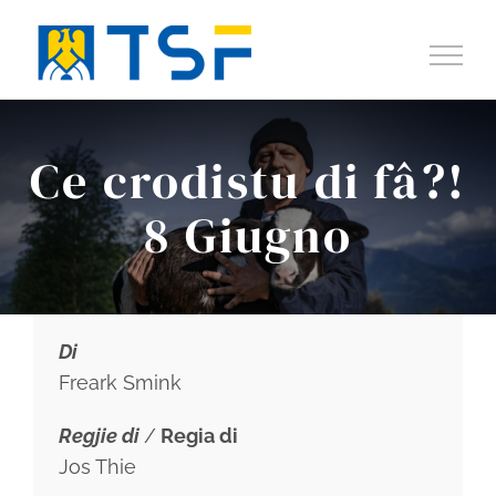
Salta
al
contenuto
Ce crodistu di fâ?!
8 Giugno
Di
Freark Smink
Regjie di
/
Regia di
Jos Thie