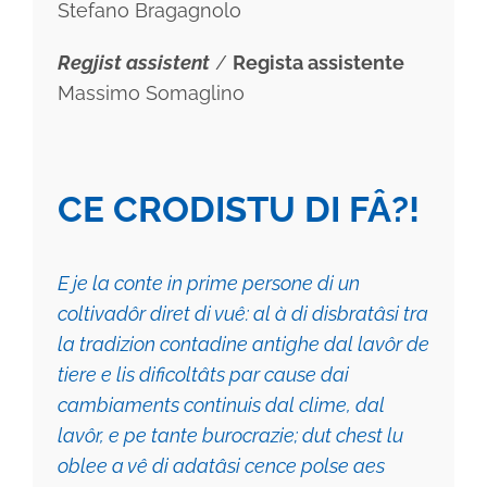
Stefano Bragagnolo
Regjist assistent
/
Regista assistente
Massimo Somaglino
CE CRODISTU DI FÂ?!
E je la conte in prime persone di un
coltivadôr diret di vuê: al à di disbratâsi tra
la tradizion contadine antighe dal lavôr de
tiere e lis dificoltâts par cause dai
cambiaments continuis dal clime, dal
lavôr, e pe tante burocrazie; dut chest lu
oblee a vê di adatâsi cence polse aes