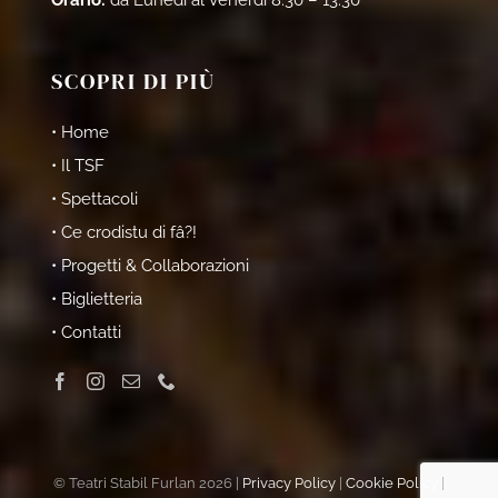
Orario:
da Lunedì al Venerdì 8.30 – 13.30
SCOPRI DI PIÙ
• Home
• Il TSF
• Spettacoli
• Ce crodistu di fâ?!
• Progetti & Collaborazioni
• Biglietteria
• Contatti
© Teatri Stabil Furlan 2026 |
Privacy Policy
|
Cookie Policy
|