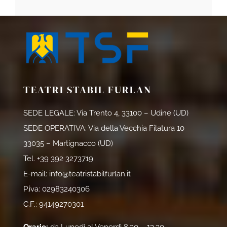
TEATRI STABIL FURLAN
SEDE LEGALE: Via Trento 4, 33100 – Udine (UD)
SEDE OPERATIVA: Via della Vecchia Filatura 10
33035 – Martignacco (UD)
Tel.
+39 392 3273719
E-mail:
info@teatristabilfurlan.it
P.iva: 02983240306
C.F.: 94149270301