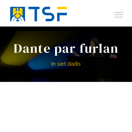
Salta
al
contenuto
Dante par furlan
In siet dadis