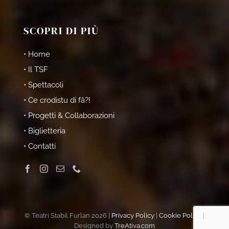
SCOPRI DI PIÙ
• Home
• Il TSF
• Spettacoli
• Ce crodistu di fâ?!
• Progetti & Collaborazioni
• Biglietteria
• Contatti
© Teatri Stabil Furlan 2026 |
Privacy Policy
|
Cookie Policy
|
Designed by
TreAtiva.com