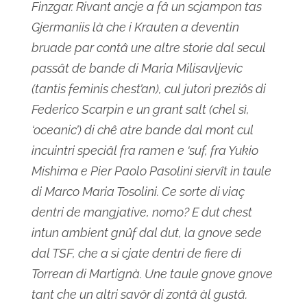
Finzgar. Rivant ancje a fâ un scjampon tas
Gjermaniis là che i Krauten a deventin
bruade par contâ une altre storie dal secul
passât de bande di Maria Milisavljevic
(tantis feminis chest’an), cul jutori preziôs di
Federico Scarpin e un grant salt (chel sì,
‘oceanic’) di chê atre bande dal mont cul
incuintri speciâl fra ramen e ‘suf, fra Yukio
Mishima e Pier Paolo Pasolini siervît in taule
di Marco Maria Tosolini. Ce sorte di viaç
dentri de mangjative, nomo? E dut chest
intun ambient gnûf dal dut, la gnove sede
dal TSF, che a si cjate dentri de fiere di
Torrean di Martignà. Une taule gnove gnove
tant che un altri savôr di zontâ àl gustâ.