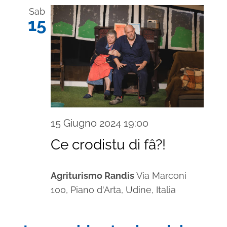
data.
Sab
15
15 Giugno 2024 19:00
Ce crodistu di fâ?!
Agriturismo Randis
Via Marconi
100, Piano d'Arta, Udine, Italia