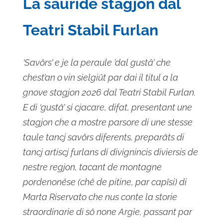
La sauride stagjon dal
Teatri Stabil Furlan
‘Savôrs’ e je la peraule ’dal gustâ’ che
chest’an o vin sielgiût par dai il titul a la
gnove stagjon 2026 dal Teatri Stabil Furlan.
E di ‘gustâ’ si cjacare, difat, presentant une
stagjon che a mostre parsore di une stesse
taule tancj savôrs diferents, preparâts di
tancj artiscj furlans di divignincis diviersis de
nestre regjon, tacant de montagne
pordenonêse (chê de pitine, par capîsi) di
Marta Riservato che nus conte la storie
straordinarie di sô none Argie, passant par