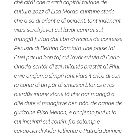
chê citât che a sarà capitâl taliane de
culture 2027 di Lisa Moras, cuntune storie
che a sa di orient e di ocident, lant indenant
viars soreli jevât cul lavôr centrât sul
mangjâ furlan dal libri di recipis de contesse
Perusini di Bettina Carniato, une polse tal
Cuei par un bon taj cul lavôr sul vin di Carlo
Onado, scritôr di zai milanês prestât al Friûl,
e vie ancjemò simpri lant viars il cricâ dì cun
la conte di un pâr di smursiei blancs e ros
pierdûs intune storie là che par mangjâ a
dile dute si mangjave ben pôc, de bande de
gurizane Elisa Menon, e ancjemò plui in là
cul incuintri sul confin, fra salamp e
cevapcici di Aida Talliente e Patrizia Jurincic