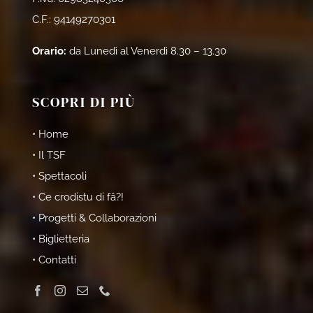
C.F.: 94149270301
Orario:
da Lunedì al Venerdì 8.30 – 13.30
SCOPRI DI PIÙ
• Home
• Il TSF
• Spettacoli
• Ce crodistu di fâ?!
• Progetti & Collaborazioni
• Biglietteria
• Contatti