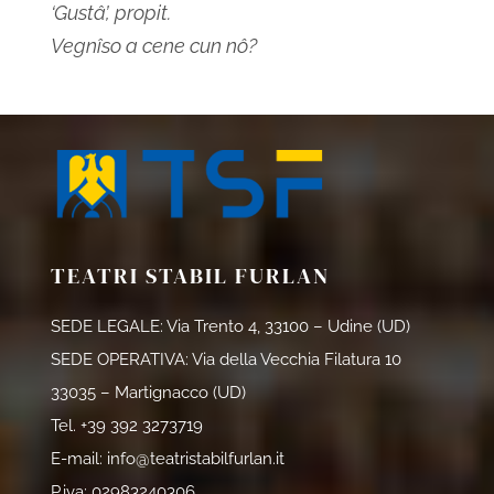
‘Gustâ’, propit.
Vegnîso a cene cun nô?
TEATRI STABIL FURLAN
SEDE LEGALE: Via Trento 4, 33100 – Udine (UD)
SEDE OPERATIVA: Via della Vecchia Filatura 10
33035 – Martignacco (UD)
Tel.
+39 392 3273719
E-mail:
info@teatristabilfurlan.it
P.iva: 02983240306