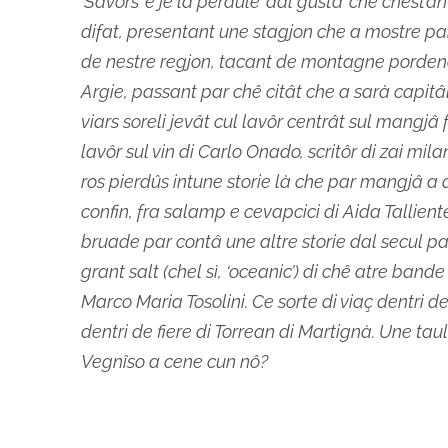
‘Savôrs’ e je la peraule ’dal gustâ’ che chest’an 
difat, presentant une stagjon che a mostre parso
de nestre regjon, tacant de montagne pordenonê
Argie, passant par chê citât che a sarà capitâl
viars soreli jevât cul lavôr centrât sul mangjâ 
lavôr sul vin di Carlo Onado, scritôr di zai mila
ros pierdûs intune storie là che par mangjâ a 
confin, fra salamp e cevapcici di Aida Tallient
bruade par contâ une altre storie dal secul pas
grant salt (chel sì, ‘oceanic’) di chê atre bande
Marco Maria Tosolini. Ce sorte di viaç dentri 
dentri de fiere di Torrean di Martignà. Une taul
Vegnîso a cene cun nô?