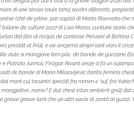
o vin sielgiût par dai il titul a la gnove stagjon 2026 dal T
re di une stesse taule tancj savôrs diferents, preparâts di
se (chê de pitine, par capîsi) di Marta Riservato che nu
 taliane de culture 2027 di Lisa Moras, cuntune storie che
furlan dal libri di recipis de contesse Perusini di Bettina 
nês prestât al Friûl, e vie ancjemò simpri lant viars il cri
dile dute si mangjave ben pôc, de bande de gurizane Elisa
e e Patrizia Jurincic Finzgar. Rivant ancje a fâ un scjamp
sât de bande di Maria Milisavljevic (tantis feminis chest’
 dal mont cul incuintri speciâl fra ramen e ‘suf, fra Yukio 
de mangjative, nomo? E dut chest intun ambient gnûf dal d
e gnove gnove tant che un altri savôr di zontâ àl gustâ. ‘G