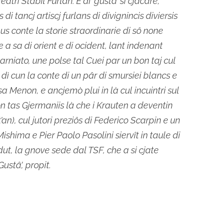
eatri Stabil Furlan. E di ‘gustâ’ si cjacare,
 tancj artiscj furlans di divignincis diviersis
s conte la storie straordinarie di sô none
 a sa di orient e di ocident, lant indenant
Carniato, une polse tal Cuei par un bon taj cul
câ dì cun la conte di un pâr di smursiei blancs e
 Menon, e ancjemò plui in là cul incuintri sul
on tas Gjermaniis là che i Krauten a deventin
an), cul jutori preziôs di Federico Scarpin e un
Mishima e Pier Paolo Pasolini siervît in taule di
ut, la gnove sede dal TSF, che a si cjate
ustâ’, propit.