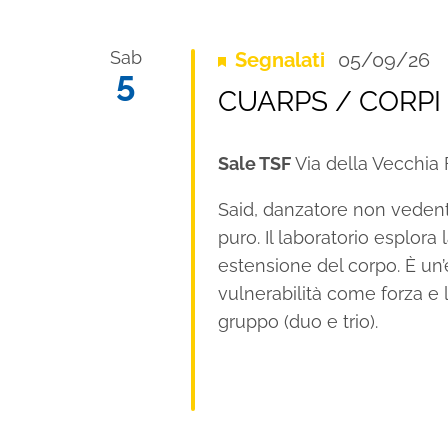
Sab
Segnalati
05/09/26
5
R
CUARPS / CORPI –
Sale TSF
Via della Vecchia F
Said, danzatore non vede
puro. Il laboratorio esplor
estensione del corpo. È un’e
vulnerabilità come forza e l
gruppo (duo e trio).