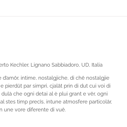
to Kechler, Lignano Sabbiadoro, UD, Italia
d’amôr, intime, nostalgjiche, di chê nostalgjie
 pierdût par simpri, cjalât prin di dut cui voi di
 dulà che ogni detai al è plui grant e vêr, ogni
tal stes timp precîs, intune atmosfere particolâr,
an une vore diferente di vuê.