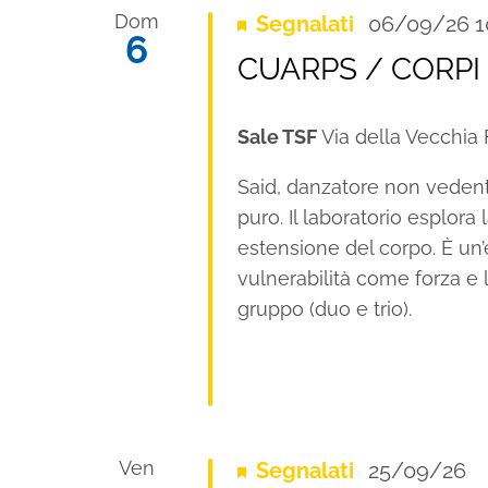
Dom
Segnalati
06/09/26 1
6
CUARPS / CORPI –
Sale TSF
Via della Vecchia F
Said, danzatore non vede
puro. Il laboratorio esplor
estensione del corpo. È un’e
vulnerabilità come forza e l
gruppo (duo e trio).
Ven
Segnalati
25/09/26
R