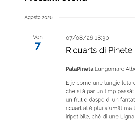
Seleziona
la
Agosto 2026
data.
Ven
07/08/26 18:30
7
Ricuarts di Pinete
PalaPineta
Lungomare Alber
E je come une lungje letare 
che si à par un timp passât e
un frut e daspò di un fantat
ricuart al è plui sfumât ma 
iripetibile, chê di une Lign