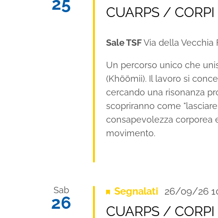
25
CUARPS / CORPI 
Sale TSF
Via della Vecchia F
Un percorso unico che unisc
(Khöömii). Il lavoro si con
cercando una risonanza prof
scopriranno come "lasciare 
consapevolezza corporea e 
movimento.
Sab
Segnalati
26/09/26 1
26
CUARPS / CORPI 