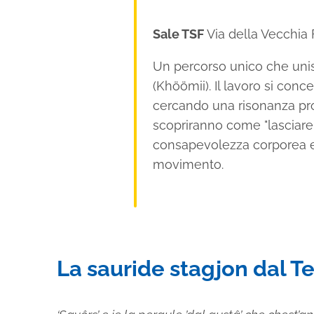
Sale TSF
Via della Vecchia F
Un percorso unico che unisc
(Khöömii). Il lavoro si con
cercando una risonanza prof
scopriranno come "lasciare 
consapevolezza corporea e 
movimento.
La sauride stagjon dal Te