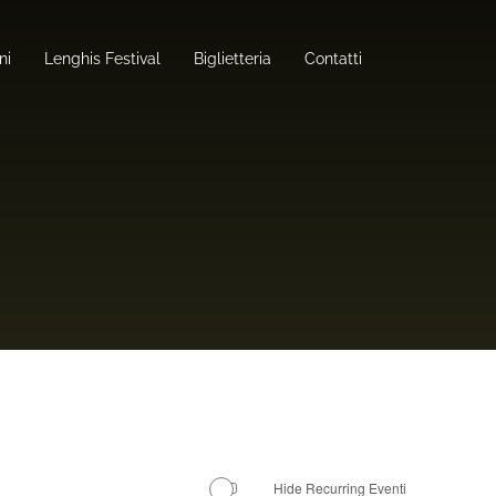
ni
Lenghis Festival
Biglietteria
Contatti
Hide Recurring Eventi