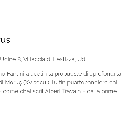
rùs
Udine 8, Villaccia di Lestizza, Ud
o Fantini a acetin la propueste di aprofondî la
 Moruç (XV secul), l’ultin puartebandiere dal
 – come ch’al scrîf Albert Travain – da la prime