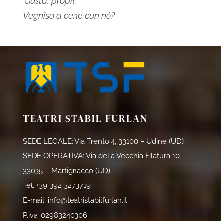
‘Gustâ’, propit.
Vegnîso a cene cun nô?
TEATRI STABIL FURLAN
SEDE LEGALE: Via Trento 4, 33100 – Udine (UD)
SEDE OPERATIVA: Via della Vecchia Filatura 10
33035 – Martignacco (UD)
Tel.
+39 392 3273719
E-mail:
info@teatristabilfurlan.it
P.iva: 02983240306