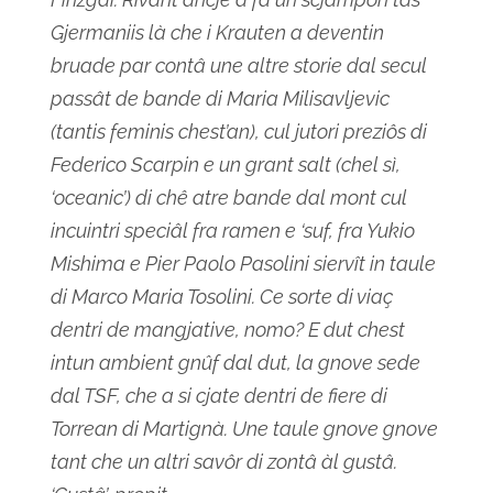
Gjermaniis là che i Krauten a deventin
bruade par contâ une altre storie dal secul
passât de bande di Maria Milisavljevic
(tantis feminis chest’an), cul jutori preziôs di
Federico Scarpin e un grant salt (chel sì,
‘oceanic’) di chê atre bande dal mont cul
incuintri speciâl fra ramen e ‘suf, fra Yukio
Mishima e Pier Paolo Pasolini siervît in taule
di Marco Maria Tosolini. Ce sorte di viaç
dentri de mangjative, nomo? E dut chest
intun ambient gnûf dal dut, la gnove sede
dal TSF, che a si cjate dentri de fiere di
Torrean di Martignà. Une taule gnove gnove
tant che un altri savôr di zontâ àl gustâ.