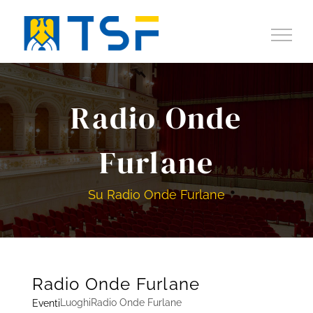
Salta
al
contenuto
Radio Onde
Furlane
Su Radio Onde Furlane
Radio Onde Furlane
Luoghi
Radio Onde Furlane
Eventi