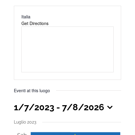
Address
Italia
Get Directions
Eventi at this luogo
1/7/2023
 - 
7/8/2026
Seleziona
Luglio 2023
la
data.