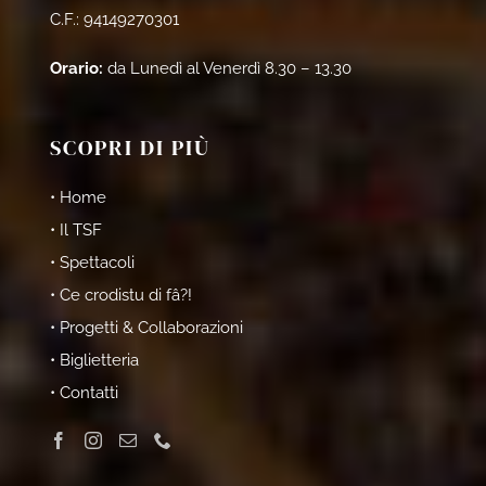
C.F.: 94149270301
Orario:
da Lunedì al Venerdì 8.30 – 13.30
SCOPRI DI PIÙ
• Home
• Il TSF
• Spettacoli
• Ce crodistu di fâ?!
• Progetti & Collaborazioni
• Biglietteria
• Contatti