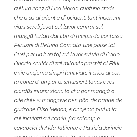
culture 2027 di Lisa Moras, cuntune storie
che a sa di orient e di ocident, lant indenant
viars soreli jevât cul lavôr centrât sul
mangjâ furlan dal libri di recipis de contesse
Perusini di Bettina Carniato, une polse tal
Cuei par un bon taj cul lavôr sul vin di Carlo
Onado, scritôr di zai milanês prestât al Friûl,
e vie ancjemò simpri lant viars il cricâ dì cun
la conte di un pâr di smursiei blancs e ros
pierdûs intune storie là che par mangjâ a
dile dute si mangjave ben pôc, de bande de
gurizane Elisa Menon, e ancjemò plui in là
cul incuintri sul confin, fra salamp e
cevapcici di Aida Talliente e Patrizia Jurincic
Finzgar. Rivant ancje a fâ un scjampon tas