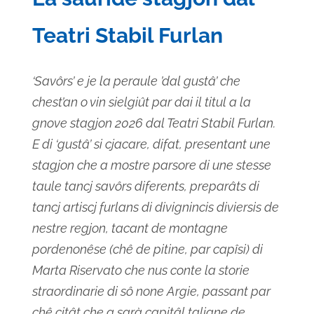
Teatri Stabil Furlan
‘Savôrs’ e je la peraule ’dal gustâ’ che
chest’an o vin sielgiût par dai il titul a la
gnove stagjon 2026 dal Teatri Stabil Furlan.
E di ‘gustâ’ si cjacare, difat, presentant une
stagjon che a mostre parsore di une stesse
taule tancj savôrs diferents, preparâts di
tancj artiscj furlans di divignincis diviersis de
nestre regjon, tacant de montagne
pordenonêse (chê de pitine, par capîsi) di
Marta Riservato che nus conte la storie
straordinarie di sô none Argie, passant par
chê citât che a sarà capitâl taliane de