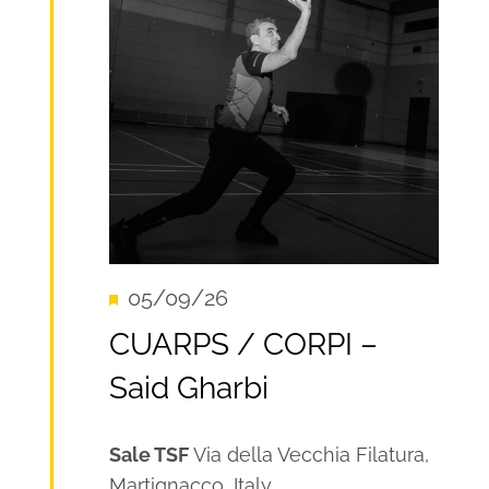
Segnalati
05/09/26
Recurring
CUARPS / CORPI –
Said Gharbi
Sale TSF
Via della Vecchia Filatura,
Martignacco, Italy