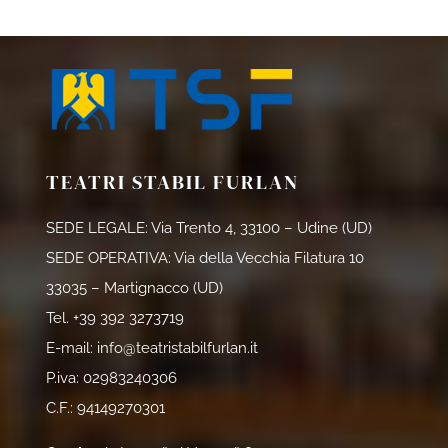
TEATRI STABIL FURLAN
SEDE LEGALE: Via Trento 4, 33100 – Udine (UD)
SEDE OPERATIVA: Via della Vecchia Filatura 10
33035 – Martignacco (UD)
Tel.
+39 392 3273719
E-mail:
info@teatristabilfurlan.it
P.iva: 02983240306
C.F.: 94149270301