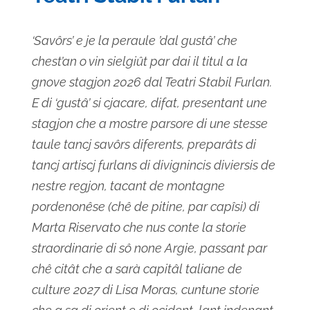
‘Savôrs’ e je la peraule ’dal gustâ’ che
chest’an o vin sielgiût par dai il titul a la
gnove stagjon 2026 dal Teatri Stabil Furlan.
E di ‘gustâ’ si cjacare, difat, presentant une
stagjon che a mostre parsore di une stesse
taule tancj savôrs diferents, preparâts di
tancj artiscj furlans di divignincis diviersis de
nestre regjon, tacant de montagne
pordenonêse (chê de pitine, par capîsi) di
Marta Riservato che nus conte la storie
straordinarie di sô none Argie, passant par
chê citât che a sarà capitâl taliane de
culture 2027 di Lisa Moras, cuntune storie