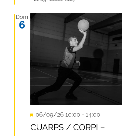
Dom
6
Segnalati
06/09/26 10:00
-
14:00
Recurring
CUARPS / CORPI –