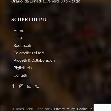
Orario:
da Lunedì al Venerdì 8.30 – 13.30
SCOPRI DI PIÙ
• Home
• Il TSF
• Spettacoli
• Ce crodistu di fâ?!
• Progetti & Collaborazioni
• Biglietteria
• Contatti
© Teatri Stabil Furlan 2026 |
Privacy Policy
|
Cookie Policy
|