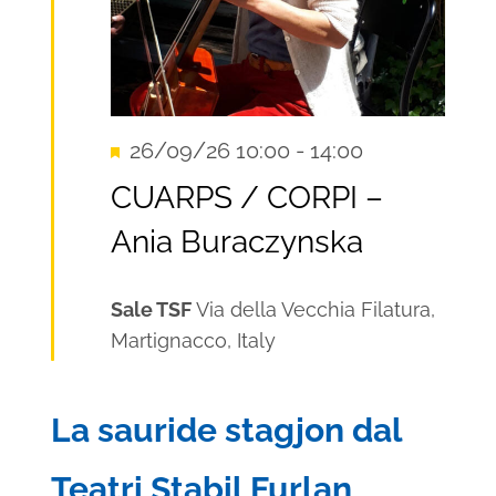
Segnalati
26/09/26 10:00
-
14:00
Recurring
CUARPS / CORPI –
Ania Buraczynska
Sale TSF
Via della Vecchia Filatura,
Martignacco, Italy
La sauride stagjon dal
Teatri Stabil Furlan