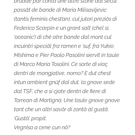
bruade par contâ une altre storie dal secul
passât de bande di Maria Milisavljevic
(tantis feminis chest’an), cul jutori preziôs di
Federico Scarpin e un grant salt (chel sì,
‘oceanic’) di chê atre bande dal mont cul
incuintri speciâl fra ramen e ‘suf, fra Yukio
Mishima e Pier Paolo Pasolini siervît in taule
di Marco Maria Tosolini. Ce sorte di viaç
dentri de mangjative, nomo? E dut chest
intun ambient gnûf dal dut, la gnove sede
dal TSF, che a si cjate dentri de fiere di
Torrean di Martignà. Une taule gnove gnove
tant che un altri savôr di zontâ àl gustâ.
‘Gustâ’, propit.
Vegnîso a cene cun nô?