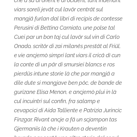
che a sa di orient e di ocident, lant indenant
viars soreli jevât cul lavôr centrât sul
mangjâ furlan dal libri di recipis de contesse
Perusini di Bettina Carniato, une polse tal
Cuei par un bon taj cul lavôr sul vin di Carlo
Onado, scritôr di zai milanês prestât al Friûl,
e vie ancjemò simpri lant viars il cricâ dì cun
la conte di un pâr di smursiei blancs e ros
pierdûs intune storie là che par mangjâ a
dile dute si mangjave ben pôc, de bande de
gurizane Elisa Menon, e ancjemò plui in là
cul incuintri sul confin, fra salamp e
cevapcici di Aida Talliente e Patrizia Jurincic
Finzgar. Rivant ancje a fâ un scjampon tas
Gjermaniis là che i Krauten a deventin