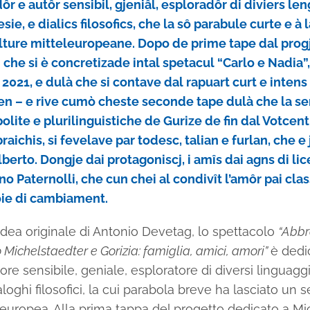
ôr e autôr sensibil, gjeniâl, esploradôr di diviers le
sie, e dialics filosofics, che la sô parabule curte e à
lture mitteleuropeane. Dopo de prime tape dal prog
 che si è concretizade intal spetacul “Carlo e Nadia”
l 2021, e dulà che si contave dal rapuart curt e intens
n – e rive cumò cheste seconde tape dulà che la se
ite e plurilinguistiche de Gurize de fin dal Votcent
braichis, si fevelave par todesc, talian e furlan, che e
berto. Dongje dai protagoniscj, i amîs dai agns di lic
o Paternolli, che cun chei al condivît l’amôr pai clas
oie di cambiament.
idea originale di Antonio Devetag, lo spettacolo
“Abbr
o Michelstaedter e Gorizia: famiglia, amici, amori”
è dedic
re sensibile, geniale, esploratore di diversi linguag
ialoghi filosofici, la cui parabola breve ha lasciato un
leuropea. Alla prima tappa del progetto dedicato a M