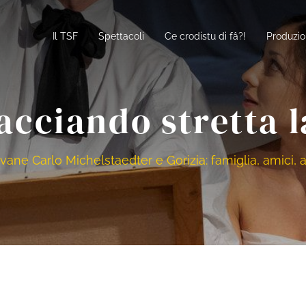
Il TSF
Spettacoli
Ce crodistu di fâ?!
Produzio
cciando stretta l
iovane Carlo Michelstaedter e Gorizia: famiglia, amici, 