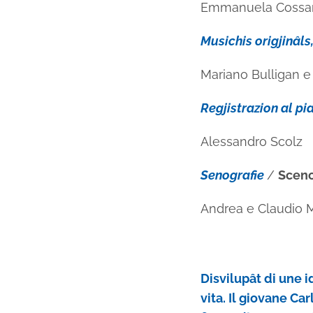
Emmanuela Cossa
Musichis origjinâls
Mariano Bulligan 
Regjistrazion al p
Alessandro Scolz
Senografie
/
Sceno
Andrea e Claudio 
Disvilupât di une i
vita. Il giovane Ca