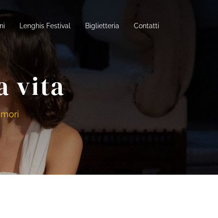
ni
Lenghis Festival
Biglietteria
Contatti
a vita
amori