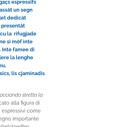
ngaçs espressîfs
 lassât un segn
jet dedicât
, presentât
 cu la rifugjade
ne si môf inte
. Inte famee di
 jere la lenghe
eu,
sics, lis cjaminadis
acciando stretta la
ato alla figura di
gi espressivi come
 segno importante
ichelstaedter