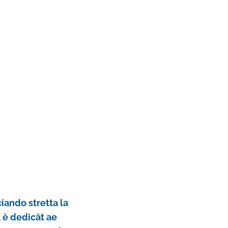
ciando stretta la
l è dedicât ae