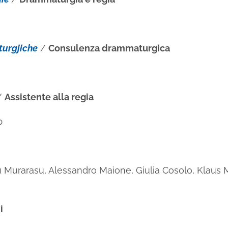
urgjiche
/
Consulenza drammaturgica
/
Assistente alla regia
p
 Murarasu, Alessandro Maione, Giulia Cosolo, Klaus M
i