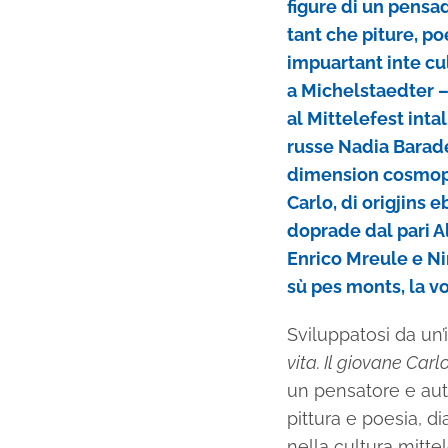
figure di un pensad
tant che piture, poe
impuartant inte cu
a Michelstaedter –
al Mittelefest inta
russe Nadia Barade
dimension cosmopol
Carlo, di origjins e
doprade dal pari Al
Enrico Mreule e Nin
sù pes monts, la v
Sviluppatosi da un’
vita. Il giovane Carl
un pensatore e auto
pittura e poesia, d
nella cultura mitte