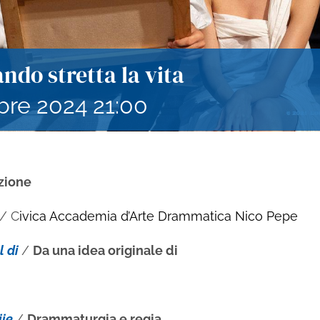
ndo stretta la vita
bre 2024 21:00
zione
 / C
ivica Accademia d’Arte Drammatica Nico Pepe
l di
/
Da una idea originale di
jie
/
Drammaturgia e regia