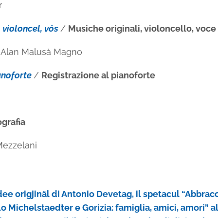
r
, violoncel, vôs
/
Musiche originali, violoncello, voce
e
Alan Malusà Magno
ianoforte
/
Registrazione al pianoforte
grafia
Mezzelani
dee origjinâl di Antonio Devetag, il spetacul “Abbrac
rlo Michelstaedter e Gorizia: famiglia, amici, amori” a