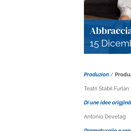
Abbraccia
15 Dicem
Produzion
/
Produ
Teatri Stabil Furlan
Di une idee origjinâ
Antonio Devetag
Dramaturgjie e reg