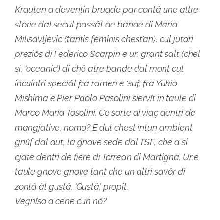
Krauten a deventin bruade par contâ une altre
storie dal secul passât de bande di Maria
Milisavljevic (tantis feminis chest’an), cul jutori
preziôs di Federico Scarpin e un grant salt (chel
sì, ‘oceanic’) di chê atre bande dal mont cul
incuintri speciâl fra ramen e ‘suf, fra Yukio
Mishima e Pier Paolo Pasolini siervît in taule di
Marco Maria Tosolini. Ce sorte di viaç dentri de
mangjative, nomo? E dut chest intun ambient
gnûf dal dut, la gnove sede dal TSF, che a si
cjate dentri de fiere di Torrean di Martignà. Une
taule gnove gnove tant che un altri savôr di
zontâ àl gustâ. ‘Gustâ’, propit.
Vegnîso a cene cun nô?