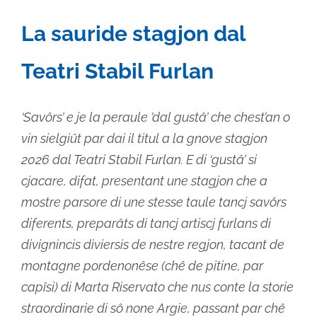
La sauride stagjon dal
Teatri Stabil Furlan
‘Savôrs’ e je la peraule ’dal gustâ’ che chest’an o
vin sielgiût par dai il titul a la gnove stagjon
2026 dal Teatri Stabil Furlan. E di ‘gustâ’ si
cjacare, difat, presentant une stagjon che a
mostre parsore di une stesse taule tancj savôrs
diferents, preparâts di tancj artiscj furlans di
divignincis diviersis de nestre regjon, tacant de
montagne pordenonêse (chê de pitine, par
capîsi) di Marta Riservato che nus conte la storie
straordinarie di sô none Argie, passant par chê