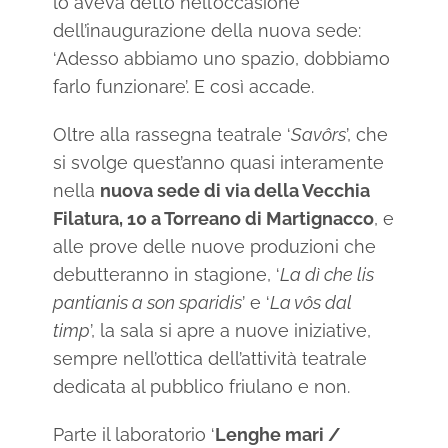
lo aveva detto nell’occasione
dell’inaugurazione della nuova sede:
‘Adesso abbiamo uno spazio, dobbiamo
farlo funzionare’. E così accade.
Oltre alla rassegna teatrale ‘
Savôrs
’, che
si svolge quest’anno quasi interamente
nella
nuova sede di via della Vecchia
Filatura, 10 a Torreano di Martignacco
, e
alle prove delle nuove produzioni che
debutteranno in stagione, ‘
La dì che lis
pantianis a son sparidis
’ e ‘
La vôs dal
timp
’, la sala si apre a nuove iniziative,
sempre nell’ottica dell’attività teatrale
dedicata al pubblico friulano e non.
Parte il laboratorio ‘
Lenghe mari /