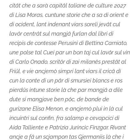
citât che a sarà capitâl taliane de culture 2027
di Lisa Moras, cuntune storie che a sa di orient e
di ocident, lant indenant viars soreli jevât cul
lavôr centrât sul mangjâ furlan dal libri di
recipis de contesse Perusini di Bettina Carniato,
une polse tal Cuei par un bon taj cul lavôr sul vin
di Carlo Onado, scritôr di zai milanês prestât al
Friûl, e vie ancjemò simpri lant viars il cricâ dì
cun la conte di un pâr di smursiei blancs e ros
pierdûs intune storie là che par mangjâ a dile
dute si mangjave ben pôc, de bande de
gurizane Elisa Menon, e ancjemò plui in là cul
incuintri sul confin, fra salamp e cevapcici di
Aida Talliente e Patrizia Jurincic Finzgar. Rivant
ancje a fâ un scjampon tas Gjermaniis là che i