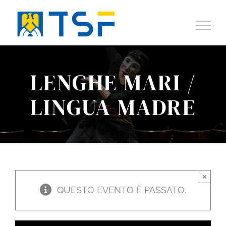
Salta
al
contenuto
LENGHE MARI /
LINGUA MADRE
×
QUESTO EVENTO È PASSATO.