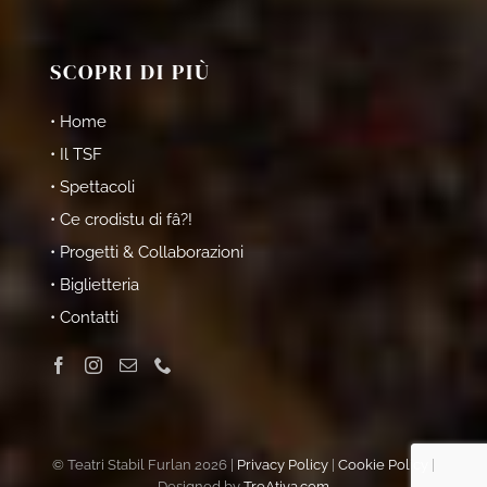
SCOPRI DI PIÙ
• Home
• Il TSF
• Spettacoli
• Ce crodistu di fâ?!
• Progetti & Collaborazioni
• Biglietteria
• Contatti
© Teatri Stabil Furlan 2026 |
Privacy Policy
|
Cookie Policy
|
Designed by
TreAtiva.com