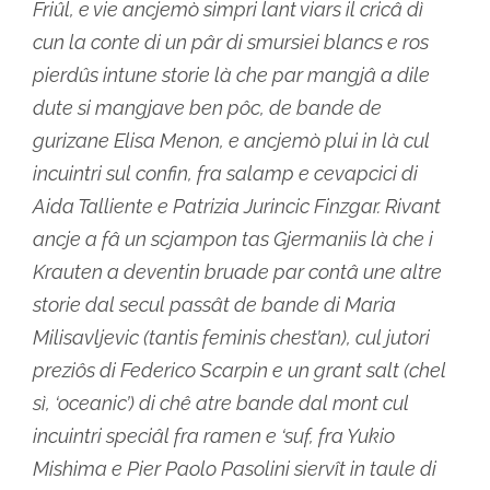
Friûl, e vie ancjemò simpri lant viars il cricâ dì
cun la conte di un pâr di smursiei blancs e ros
pierdûs intune storie là che par mangjâ a dile
dute si mangjave ben pôc, de bande de
gurizane Elisa Menon, e ancjemò plui in là cul
incuintri sul confin, fra salamp e cevapcici di
Aida Talliente e Patrizia Jurincic Finzgar. Rivant
ancje a fâ un scjampon tas Gjermaniis là che i
Krauten a deventin bruade par contâ une altre
storie dal secul passât de bande di Maria
Milisavljevic (tantis feminis chest’an), cul jutori
preziôs di Federico Scarpin e un grant salt (chel
sì, ‘oceanic’) di chê atre bande dal mont cul
incuintri speciâl fra ramen e ‘suf, fra Yukio
Mishima e Pier Paolo Pasolini siervît in taule di