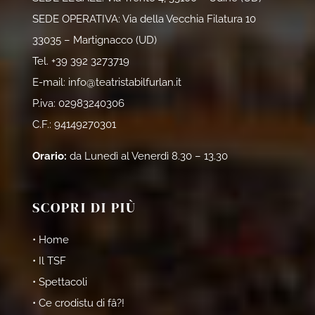
SEDE OPERATIVA: Via della Vecchia Filatura 10
33035 – Martignacco (UD)
Tel.
+39 392 3273719
E-mail:
info@teatristabilfurlan.it
P.iva: 02983240306
C.F.: 94149270301
Orario:
da Lunedì al Venerdì 8.30 – 13.30
SCOPRI DI PIÙ
• Home
• Il TSF
• Spettacoli
• Ce crodistu di fâ?!