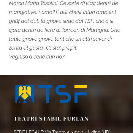
Marco Maria Tosolini. Ce sorte di viaç dentri de
mangjative, nomo? E dut chest intun ambient
gnûf dal dut, la gnove sede dal TSF, che a si
cjate dentri de fiere di Torrean di Martignà. Une
taule gnove gnove tant che un altri savôr di
zontâ àl gustâ. ‘Gustâ’, propit.
Vegnîso a cene cun nô?
TEATRI STABIL FURLAN
SEDE LEGALE: Via Trento 4, 33100 – Udine (UD)