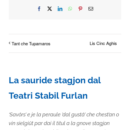
Facebook
X
LinkedIn
WhatsApp
Pinterest
Email
Lis Cinc Aghis
Tant che Tupamaros
La sauride stagjon dal
Teatri Stabil Furlan
‘Savôrs’ e je la peraule ’dal gustâ’ che chest’an o
vin sielgiût par dai il titul a la gnove stagjon