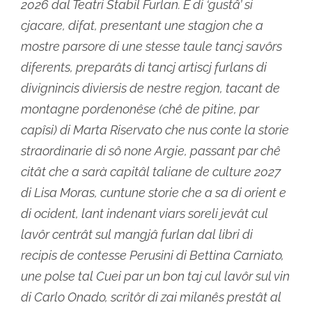
2026 dal Teatri Stabil Furlan. E di ‘gustâ’ si
cjacare, difat, presentant une stagjon che a
mostre parsore di une stesse taule tancj savôrs
diferents, preparâts di tancj artiscj furlans di
divignincis diviersis de nestre regjon, tacant de
montagne pordenonêse (chê de pitine, par
capîsi) di Marta Riservato che nus conte la storie
straordinarie di sô none Argie, passant par chê
citât che a sarà capitâl taliane de culture 2027
di Lisa Moras, cuntune storie che a sa di orient e
di ocident, lant indenant viars soreli jevât cul
lavôr centrât sul mangjâ furlan dal libri di
recipis de contesse Perusini di Bettina Carniato,
une polse tal Cuei par un bon taj cul lavôr sul vin
di Carlo Onado, scritôr di zai milanês prestât al