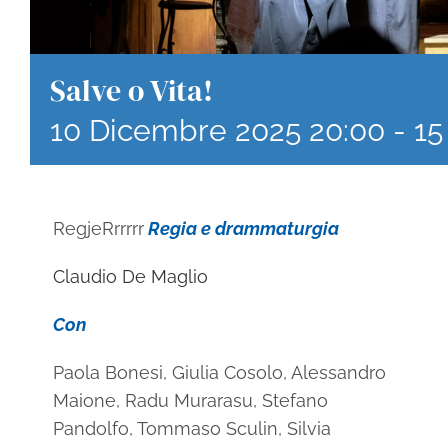
Salve o Vita!
10 Dicembre 2025 20:00
-
15
RegjeRrrrrr
Regia e drammaturgia
Claudio De Maglio
Con
Paola Bonesi, Giulia Cosolo, Alessandro
Maione, Radu Murarasu, Stefano
Pandolfo, Tommaso Sculin, Silvia