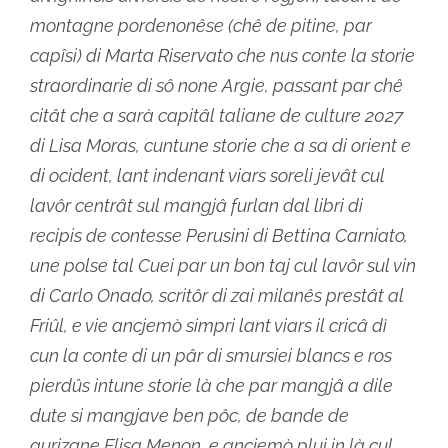
montagne pordenonêse (chê de pitine, par
capîsi) di Marta Riservato che nus conte la storie
straordinarie di sô none Argie, passant par chê
citât che a sarà capitâl taliane de culture 2027
di Lisa Moras, cuntune storie che a sa di orient e
di ocident, lant indenant viars soreli jevât cul
lavôr centrât sul mangjâ furlan dal libri di
recipis de contesse Perusini di Bettina Carniato,
une polse tal Cuei par un bon taj cul lavôr sul vin
di Carlo Onado, scritôr di zai milanês prestât al
Friûl, e vie ancjemò simpri lant viars il cricâ dì
cun la conte di un pâr di smursiei blancs e ros
pierdûs intune storie là che par mangjâ a dile
dute si mangjave ben pôc, de bande de
gurizane Elisa Menon, e ancjemò plui in là cul