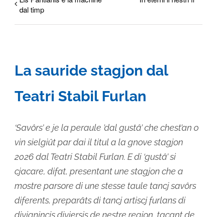
dal timp
La sauride stagjon dal
Teatri Stabil Furlan
‘Savôrs’ e je la peraule ’dal gustâ’ che chest’an o
vin sielgiût par dai il titul a la gnove stagjon
2026 dal Teatri Stabil Furlan. E di ‘gustâ’ si
cjacare, difat, presentant une stagjon che a
mostre parsore di une stesse taule tancj savôrs
diferents, preparâts di tancj artiscj furlans di
divignincis diviersis de nestre regjon, tacant de