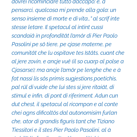
dovrei ricominciare tutto daccapo: e, a
pensarci, qualcosa mi prende alla gola: un
senso insieme di morte e di vita…” al scrîf inte
stesse letare. Il spetacul al intint cussì
scandaiâ in profonditât l’amôr di Pier Paolo
Pasolini pe sô tiere, pe cjase materne, pe
comunitât che lu ospitave tes Istâts, cuant che
al jere zovin, e ancje vuê (il so cuarp al polse a
Cjasarse); ma ancje l’amôr pe lenghe che e à
fat nassi lis sôs primis sugjestions poetichis,
pal rûl di vuide che lui stes si jere ritaiât, di
stimul e infin, di pont di riferiment. Adun cun
dut chest, il spetacul al ricompon e al conte
chei agns dificoltôs dal autonomisim furlan
che, ator di grandis figuris tant che Tiziano
Tiessitori e il stes Pier Paolo Pasolini, al à