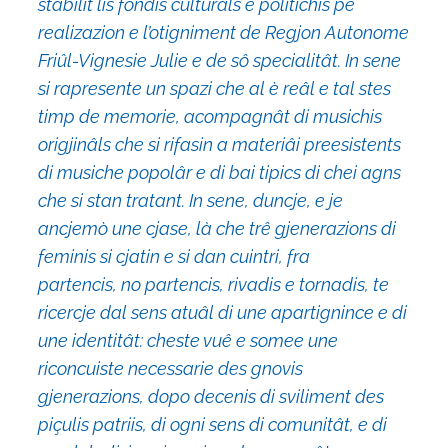
stabilît lis fondis culturâls e politichis pe
realizazion e l’otigniment de Regjon Autonome
Friûl-Vignesie Julie e de sô specialitât. In sene
si rapresente un spazi che al è reâl e tal stes
timp de memorie, acompagnât di musichis
origjinâls che si rifasin a materiâi preesistents
di musiche popolâr e di bai tipics di chei agns
che si stan tratant. In sene, duncje, e je
ancjemò une cjase, là che trê gjenerazions di
feminis si cjatin e si dan cuintri, fra
partencis, no partencis, rivadis e tornadis, te
ricercje dal sens atuâl di une apartignince e di
une identitât: cheste vuê e somee une
riconcuiste necessarie des gnovis
gjenerazions, dopo decenis di sviliment des
piçulis patriis, di ogni sens di comunitât, e di