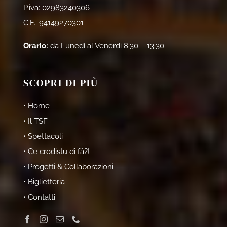
P.iva: 02983240306
C.F.: 94149270301
Orario:
da Lunedì al Venerdì 8.30 – 13.30
SCOPRI DI PIÙ
• Home
• Il TSF
• Spettacoli
• Ce crodistu di fâ?!
• Progetti & Collaborazioni
• Biglietteria
• Contatti