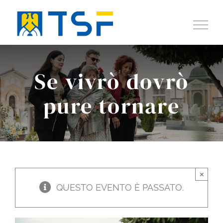
Salta
al
contenuto
Se vivrò dovrò
pure tornare
×
QUESTO EVENTO È PASSATO.