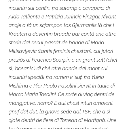
incuintri sul confin, fra salamp e cevapcici di
Aida Talliente e Patrizia Jurincic Finzgar. Rivant
ancje a fâ un scjampon tas Gjermaniis là che i
Krauten a deventin bruade par contâ une altre
storie dal secul passât de bande di Maria
Milisavljevic (tantis feminis chest’an), cul jutori
preziôs di Federico Scarpin e un grant salt (chel
sì, ‘oceanic’) di chê atre bande dal mont cul
incuintri speciâl fra ramen e ‘suf, fra Yukio
Mishima e Pier Paolo Pasolini siervît in taule di
Marco Maria Tosolini. Ce sorte di viaç dentri de
mangjative, nomo? E dut chest intun ambient
gnûf dal dut, la gnove sede dal TSF, che a si
cjate dentri de fiere di Torrean di Martignà. Une
taule gnove gnove tant che un altri savôr di