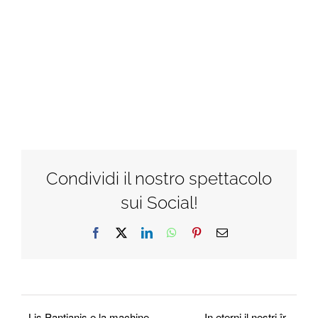
Condividi il nostro spettacolo
sui Social!
Facebook
X
LinkedIn
WhatsApp
Pinterest
Email
Lis Pantianis e la machine
In eterni il nestri îr