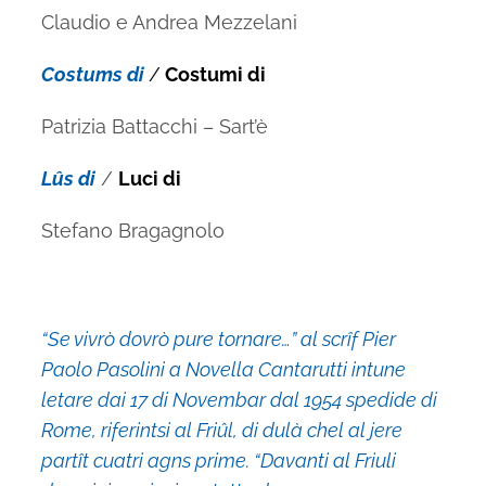
Claudio e Andrea Mezzelani
Costums di
/
Costumi di
Patrizia Battacchi – Sart’è
Lûs di
/
Luci di
Stefano Bragagnolo
“Se vivrò dovrò pure tornare…” al scrîf Pier
Paolo Pasolini a Novella Cantarutti intune
letare dai 17 di Novembar dal 1954 spedide di
Rome, riferintsi al Friûl, di dulà chel al jere
partît cuatri agns prime. “Davanti al Friuli