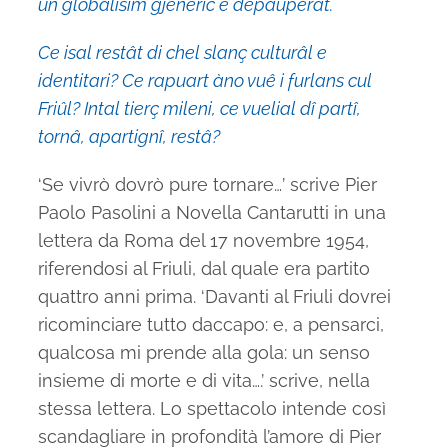
un globalisim gjeneric e depauperât.
Ce isal restât di chel slanç culturâl e
identitari? Ce rapuart àno vuê i furlans cul
Friûl? Intal tierç mileni, ce vuelial dî partî,
tornâ, apartignî, restâ?
‘Se vivrò dovrò pure tornare…’ scrive Pier
Paolo Pasolini a Novella Cantarutti in una
lettera da Roma del 17 novembre 1954,
riferendosi al Friuli, dal quale era partito
quattro anni prima. ‘Davanti al Friuli dovrei
ricominciare tutto daccapo: e, a pensarci,
qualcosa mi prende alla gola: un senso
insieme di morte e di vita….’ scrive, nella
stessa lettera. Lo spettacolo intende così
scandagliare in profondità l’amore di Pier