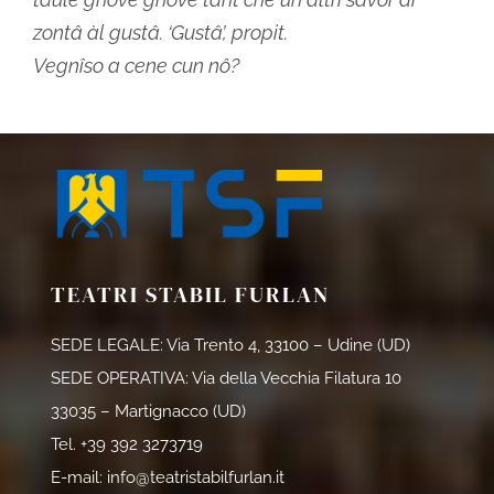
zontâ àl gustâ. ‘Gustâ’, propit.
Vegnîso a cene cun nô?
TEATRI STABIL FURLAN
SEDE LEGALE: Via Trento 4, 33100 – Udine (UD)
SEDE OPERATIVA: Via della Vecchia Filatura 10
33035 – Martignacco (UD)
Tel.
+39 392 3273719
E-mail:
info@teatristabilfurlan.it