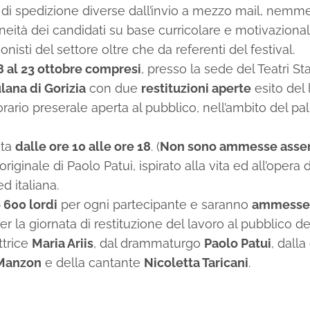
 spedizione diverse dall’invio a mezzo mail, nemmeno 
eità dei candidati su base curricolare e motivazional
sti del settore oltre che da referenti del festival.
18 al 23 ottobre compresi
, presso la sede del Teatri St
lana di Gorizia
con due
restituzioni aperte
esito del 
 orario preserale aperta al pubblico, nell’ambito del pa
ata
dalle ore 10 alle ore 18
. (
Non sono ammesse asse
originale di Paolo Patui, ispirato alla vita ed all’opera 
d italiana.
 600 lordi
per ogni partecipante e saranno
ammesse 7
er la giornata di restituzione del lavoro al pubblico de
ttrice
Maria Ariis
, dal drammaturgo
Paolo Patui
, dall
 Manzon
e della cantante
Nicoletta Taricani
.