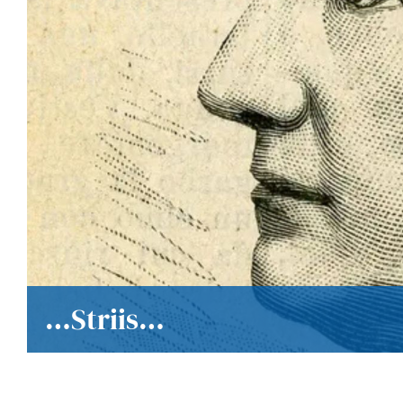
…Striis…