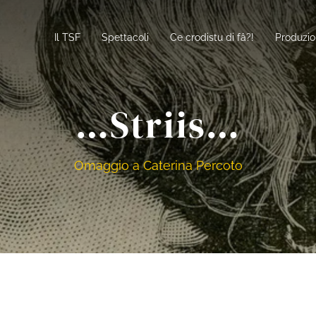
Il TSF
Spettacoli
Ce crodistu di fâ?!
Produzio
…Striis…
Omaggio a Caterina Percoto