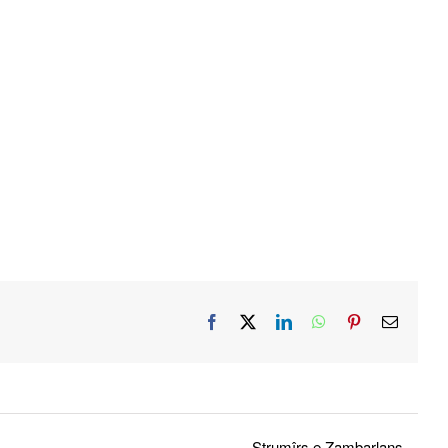
Facebook
X
LinkedIn
WhatsApp
Pinterest
Email
Strumîrs e Zambarlans