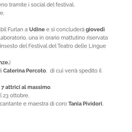
tramite i social del festival.
e.
abil Furlan a
Udine
e si concluderà
giovedì
laboratorio, una in orario mattutino riservata
linsesto del Festival del Teatro delle Lingue
nze.
)
di
Caterina Percoto
, di cui verrà spedito il
 attrici al massimo
.
l 23 ottobre.
a cantante e maestra di coro
Tania Pividori
,