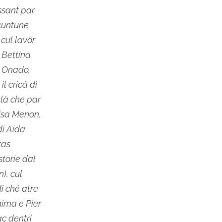
ssant par
 cuntune
 cul lavôr
i Bettina
o Onado,
il cricâ dì
 là che par
isa Menon,
di Aida
tas
storie dal
), cul
di chê atre
hima e Pier
aç dentri