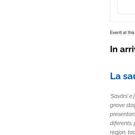
Eventi at thi
In arr
Selez
la
La sa
data.
‘Savôrs’ e 
gnove stagj
presentant
diferents, 
regjon, ta