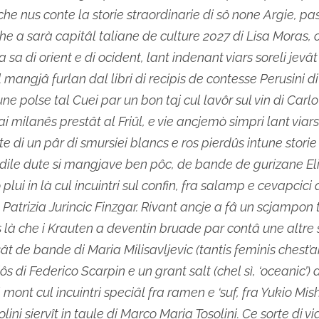
che nus conte la storie straordinarie di sô none Argie, pa
che a sarà capitâl taliane de culture 2027 di Lisa Moras,
a sa di orient e di ocident, lant indenant viars soreli jevât
l mangjâ furlan dal libri di recipis de contesse Perusini d
une polse tal Cuei par un bon taj cul lavôr sul vin di Carl
zai milanês prestât al Friûl, e vie ancjemò simpri lant viars 
te di un pâr di smursiei blancs e ros pierdûs intune storie
dile dute si mangjave ben pôc, de bande de gurizane El
plui in là cul incuintri sul confin, fra salamp e cevapcici 
e Patrizia Jurincic Finzgar. Rivant ancje a fâ un scjampon 
 là che i Krauten a deventin bruade par contâ une altre 
ât de bande di Maria Milisavljevic (tantis feminis chest’an
iôs di Federico Scarpin e un grant salt (chel sì, ‘oceanic’) 
mont cul incuintri speciâl fra ramen e ‘suf, fra Yukio Mis
ini siervît in taule di Marco Maria Tosolini. Ce sorte di vi