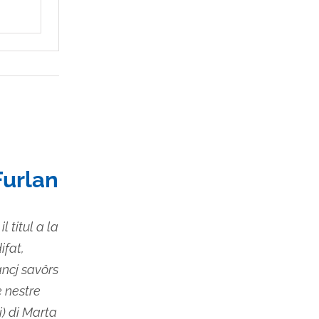
Furlan
l titul a la
ifat,
ancj savôrs
e nestre
) di Marta