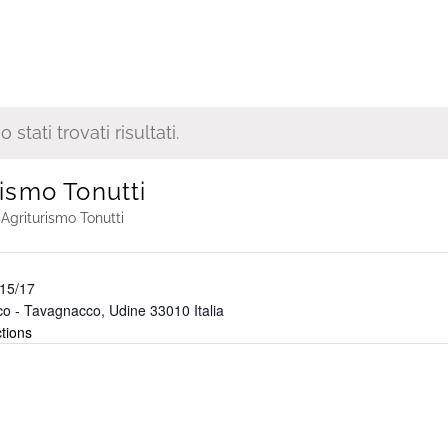
stati trovati risultati.
rismo Tonutti
i
Agriturismo Tonutti
 15/17
co - Tavagnacco
,
Udine
33010
Italia
tions