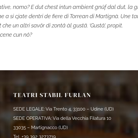
ive, nomo? E dut chest intun ambient gnûf dal dut, la 
he a si cjate dentri de fiere di Torrean di Martignà. Une t
che un altri savôr di zontâ àl gustâ. ‘Gustâ’, propit.
 cene cun nô?
TEATRI STABIL FURLAN
SEDE LEGALE: Via Trento 4, 33100 – Udine (UD)
SEDE OPERATIVA: Via della Vecchia Filatura 10
33035 – Martignacco (UD)
Tel.
+39 392 3273719