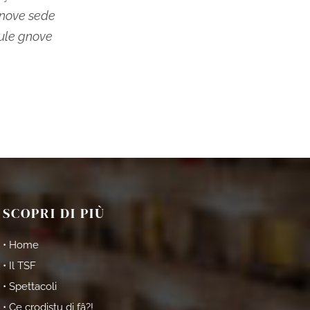
gnove sede
aule gnove
SCOPRI DI PIÙ
• Home
• Il TSF
• Spettacoli
• Ce crodistu di fâ?!