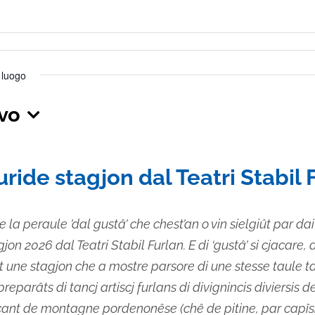
s luogo
ivo
iona
uride stagjon dal Teatri Stabil 
je la peraule ’dal gustâ’ che chest’an o vin sielgiût par dai i
on 2026 dal Teatri Stabil Furlan. E di ‘gustâ’ si cjacare, d
 une stagjon che a mostre parsore di une stesse taule t
preparâts di tancj artiscj furlans di divignincis diviersis d
cant de montagne pordenonêse (chê de pitine, par capîsi