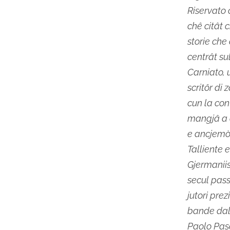
Riservato 
chê citât 
storie che 
centrât su
Carniato, 
scritôr di 
cun la con
mangjâ a 
e ancjemò 
Talliente 
Gjermaniis
secul pass
jutori prez
bande dal 
Paolo Pasol