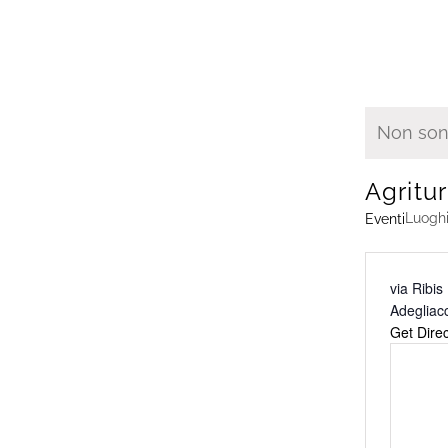
Non sono 
Notice
Agritu
Luogh
Eventi
Address
via Ribis
Adegliac
Get Direc