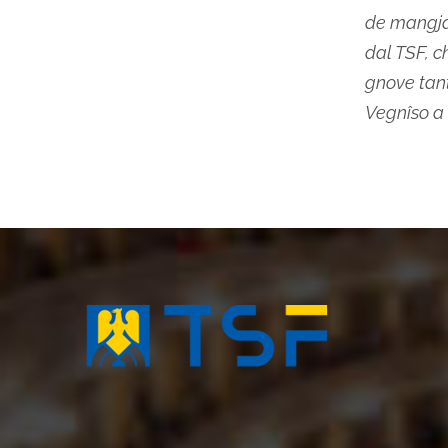
de mangjat
dal TSF, c
gnove tant 
Vegnîso a