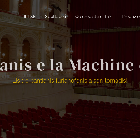
Il TSF
Spettacoli
Ce crodistu di fâ?!
Produzio
ianis e la Machine
Lis trê pantianis furlanofonis a son tornadis!