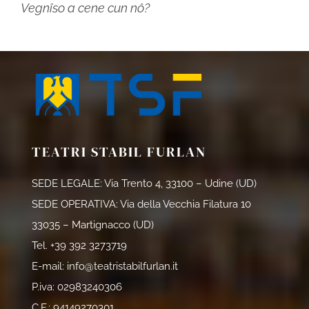
Vegnîso a cene cun nô?
TEATRI STABIL FURLAN
SEDE LEGALE: Via Trento 4, 33100 – Udine (UD)
SEDE OPERATIVA: Via della Vecchia Filatura 10
33035 – Martignacco (UD)
Tel.
+39 392 3273719
E-mail:
info@teatristabilfurlan.it
P.iva: 02983240306
C.F.: 94149270301