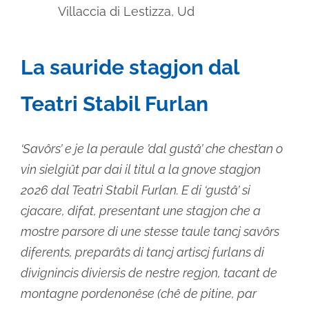
Villaccia di Lestizza, Ud
La sauride stagjon dal
Teatri Stabil Furlan
‘Savôrs’ e je la peraule ’dal gustâ’ che chest’an o
vin sielgiût par dai il titul a la gnove stagjon
2026 dal Teatri Stabil Furlan. E di ‘gustâ’ si
cjacare, difat, presentant une stagjon che a
mostre parsore di une stesse taule tancj savôrs
diferents, preparâts di tancj artiscj furlans di
divignincis diviersis de nestre regjon, tacant de
montagne pordenonêse (chê de pitine, par