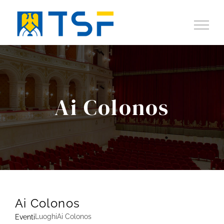
Salta
al
contenuto
Ai Colonos
Ai Colonos
Luoghi
Ai Colonos
Eventi