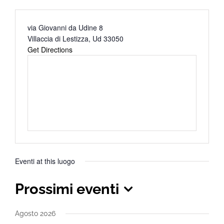
Address
via Giovanni da Udine 8
Villaccia di Lestizza
,
Ud
33050
Get Directions
Eventi at this luogo
Prossimi eventi
Seleziona
Agosto 2026
la