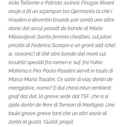
Aida Talliente e Patrizia Jurincic Finzgar. Rivant
ancje a fâ un scjampon tas Gjermaniis là che i
Krauten a deventin bruade par contâ une altre
storie dal secul passât de bande di Maria
Milisavljevic (tantis feminis chest’an), cul jutori
preziôs di Federico Scarpin e un grant salt (chel
sì, ‘oceanic’) di chê atre bande dal mont cul
incuintri speciâl fra ramen e ‘suf, fra Yukio
Mishima e Pier Paolo Pasolini siervît in taule di
Marco Maria Tosolini. Ce sorte di viaç dentri de
mangjative, nomo? E dut chest intun ambient
gnûf dal dut, la gnove sede dal TSF, che a si
cjate dentri de fiere di Torrean di Martignà. Une
taule gnove gnove tant che un altri savôr di
zontâ àl gustâ. ‘Gustâ’, propit.