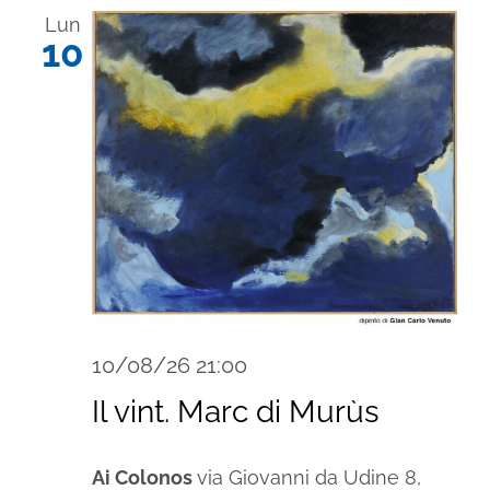
data.
Lun
10
10/08/26 21:00
Il vint. Marc di Murùs
Ai Colonos
via Giovanni da Udine 8,