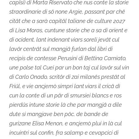
capîsi) di Marta Riservato che nus conte la storie
straordinarie di sô none Argie, passant par chê
citât che a sarà capitâl taliane de culture 2027
di Lisa Moras, cuntune storie che a sa di orient e
di ocident, lant indenant viars soreli jevât cul
lavôr centrât sul mangjâ furlan dal libri di
recipis de contesse Perusini di Bettina Carniato,
une polse tal Cuei par un bon taj cul lavôr sul vin
di Carlo Onado, scritôr di zai milanês prestât al
Friûl, e vie ancjemò simpri lant viars il cricâ dì
cun la conte di un pâr di smursiei blancs e ros
pierdûs intune storie là che par mangjâ a dile
dute si mangjave ben pôc, de bande de
gurizane Elisa Menon, e ancjemò plui in là cul
incuintri sul confin, fra salamp e cevapcici di