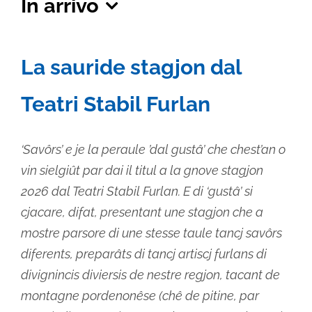
In arrivo
Seleziona
la
La sauride stagjon dal
data.
Teatri Stabil Furlan
‘Savôrs’ e je la peraule ’dal gustâ’ che chest’an o
vin sielgiût par dai il titul a la gnove stagjon
2026 dal Teatri Stabil Furlan. E di ‘gustâ’ si
cjacare, difat, presentant une stagjon che a
mostre parsore di une stesse taule tancj savôrs
diferents, preparâts di tancj artiscj furlans di
divignincis diviersis de nestre regjon, tacant de
montagne pordenonêse (chê de pitine, par