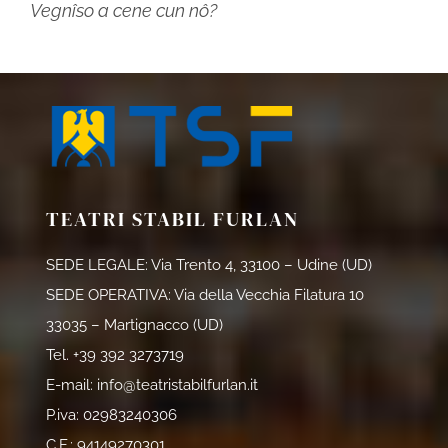
Vegnîso a cene cun nô?
TEATRI STABIL FURLAN
SEDE LEGALE: Via Trento 4, 33100 – Udine (UD)
SEDE OPERATIVA: Via della Vecchia Filatura 10
33035 – Martignacco (UD)
Tel.
+39 392 3273719
E-mail:
info@teatristabilfurlan.it
P.iva: 02983240306
C.F.: 94149270301