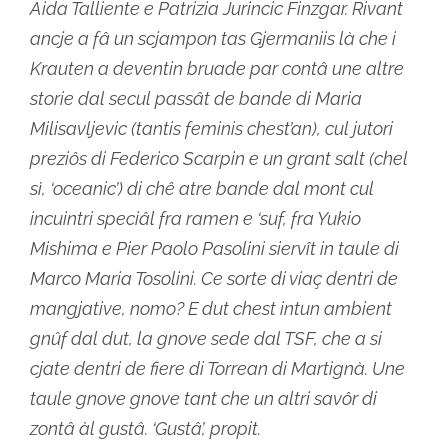
Aida Talliente e Patrizia Jurincic Finzgar. Rivant
ancje a fâ un scjampon tas Gjermaniis là che i
Krauten a deventin bruade par contâ une altre
storie dal secul passât de bande di Maria
Milisavljevic (tantis feminis chest’an), cul jutori
preziôs di Federico Scarpin e un grant salt (chel
sì, ‘oceanic’) di chê atre bande dal mont cul
incuintri speciâl fra ramen e ‘suf, fra Yukio
Mishima e Pier Paolo Pasolini siervît in taule di
Marco Maria Tosolini. Ce sorte di viaç dentri de
mangjative, nomo? E dut chest intun ambient
gnûf dal dut, la gnove sede dal TSF, che a si
cjate dentri de fiere di Torrean di Martignà. Une
taule gnove gnove tant che un altri savôr di
zontâ àl gustâ. ‘Gustâ’, propit.