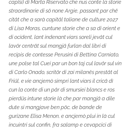
capîsi) di Marta Riservato che nus conte la storie
straordinarie di sô none Argie, passant par chê
citât che a sarà capitâl taliane de culture 2027
di Lisa Moras, cuntune storie che a sa di orient e
di ocident, lant indenant viars soreli jevât cul
lavôr centrât sul mangjâ furlan dal libri di
recipis de contesse Perusini di Bettina Carniato,
une polse tal Cuei par un bon taj cul lavôr sul vin
di Carlo Onado, scritôr di zai milanês prestât al
Friûl, e vie ancjemò simpri lant viars il cricâ dì
cun la conte di un pâr di smursiei blancs e ros
pierdûs intune storie là che par mangjâ a dile
dute si mangjave ben pôc, de bande de
gurizane Elisa Menon, e ancjemò plui in là cul
incuintri sul confin, fra salamp e cevapcici di