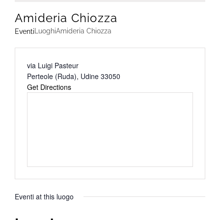
Amideria Chiozza
Luoghi
Amideria Chiozza
Eventi
Address
via Luigi Pasteur
Perteole (Ruda)
,
Udine
33050
Get Directions
Eventi at this luogo