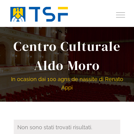
Salta
al
contenuto
Centro Culturale
Aldo Moro
In ocasion dai 100 agns de nassite di Renato
Appi
Non sono stati trovati risultati.
Notice