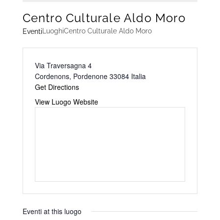
Centro Culturale Aldo Moro
Luoghi
Centro Culturale Aldo Moro
Eventi
Address
Via Traversagna 4
Cordenons
,
Pordenone
33084
Italia
Get Directions
Website
View Luogo Website
Eventi at this luogo