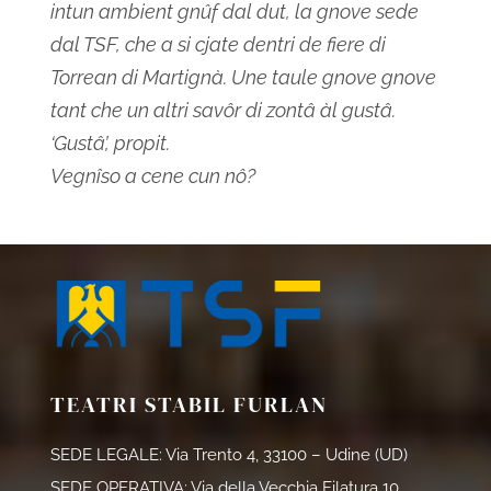
intun ambient gnûf dal dut, la gnove sede
dal TSF, che a si cjate dentri de fiere di
Torrean di Martignà. Une taule gnove gnove
tant che un altri savôr di zontâ àl gustâ.
‘Gustâ’, propit.
Vegnîso a cene cun nô?
TEATRI STABIL FURLAN
SEDE LEGALE: Via Trento 4, 33100 – Udine (UD)
SEDE OPERATIVA: Via della Vecchia Filatura 10