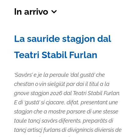
In arrivo
Seleziona
la
La sauride stagjon dal
data.
Teatri Stabil Furlan
‘Savôrs’ e je la peraule ’dal gustâ’ che
chest’an o vin sielgiût par dai il titul a la
gnove stagjon 2026 dal Teatri Stabil Furlan.
E di ‘gustâ’ si cjacare, difat, presentant une
stagjon che a mostre parsore di une stesse
taule tancj savôrs diferents, preparâts di
tancj artiscj furlans di divignincis diviersis de