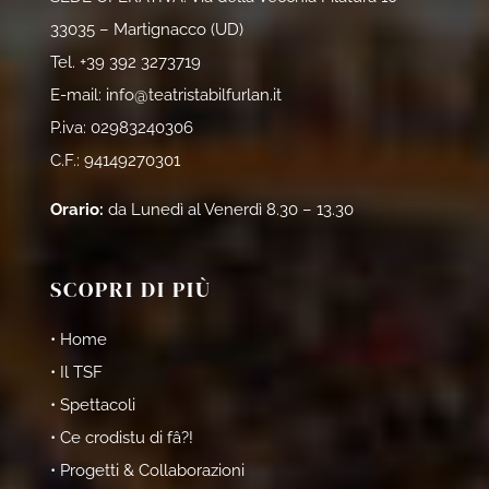
33035 – Martignacco (UD)
Tel.
+39 392 3273719
E-mail:
info@teatristabilfurlan.it
P.iva: 02983240306
C.F.: 94149270301
Orario:
da Lunedì al Venerdì 8.30 – 13.30
SCOPRI DI PIÙ
• Home
• Il TSF
• Spettacoli
• Ce crodistu di fâ?!
• Progetti & Collaborazioni