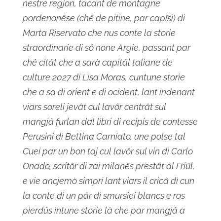
nestre regjon, tacant de montagne
pordenonêse (chê de pitine, par capîsi) di
Marta Riservato che nus conte la storie
straordinarie di sô none Argie, passant par
chê citât che a sarà capitâl taliane de
culture 2027 di Lisa Moras, cuntune storie
che a sa di orient e di ocident, lant indenant
viars soreli jevât cul lavôr centrât sul
mangjâ furlan dal libri di recipis de contesse
Perusini di Bettina Carniato, une polse tal
Cuei par un bon taj cul lavôr sul vin di Carlo
Onado, scritôr di zai milanês prestât al Friûl,
e vie ancjemò simpri lant viars il cricâ dì cun
la conte di un pâr di smursiei blancs e ros
pierdûs intune storie là che par mangjâ a