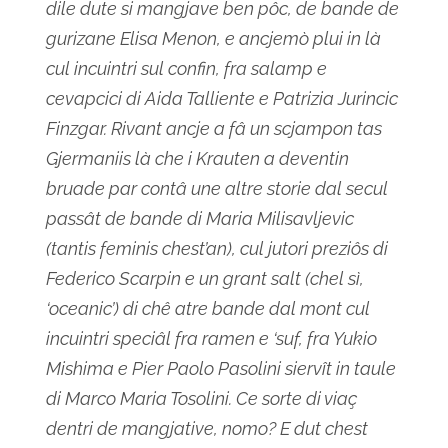
dile dute si mangjave ben pôc, de bande de
gurizane Elisa Menon, e ancjemò plui in là
cul incuintri sul confin, fra salamp e
cevapcici di Aida Talliente e Patrizia Jurincic
Finzgar. Rivant ancje a fâ un scjampon tas
Gjermaniis là che i Krauten a deventin
bruade par contâ une altre storie dal secul
passât de bande di Maria Milisavljevic
(tantis feminis chest’an), cul jutori preziôs di
Federico Scarpin e un grant salt (chel sì,
‘oceanic’) di chê atre bande dal mont cul
incuintri speciâl fra ramen e ‘suf, fra Yukio
Mishima e Pier Paolo Pasolini siervît in taule
di Marco Maria Tosolini. Ce sorte di viaç
dentri de mangjative, nomo? E dut chest