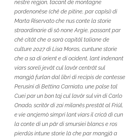
nestre regjon, tacant de montagne
pordenonêse (chê de pitine, par capîsi) di
Marta Riservato che nus conte la storie
straordinarie di sô none Argie, passant par
chê citât che a sarà capitâl taliane de
culture 2027 di Lisa Moras, cuntune storie
che a sa di orient e di ocident, lant indenant
viars soreli jevât cul lavôr centrât sul
mangjâ furlan dal libri di recipis de contesse
Perusini di Bettina Carniato, une polse tal
Cuei par un bon taj cul lavôr sul vin di Carlo
Onado, scritôr di zai milanês prestât al Friûl,
e vie ancjemò simpri lant viars il cricâ dì cun
la conte di un pâr di smursiei blancs e ros
pierdûs intune storie là che par mangjâ a