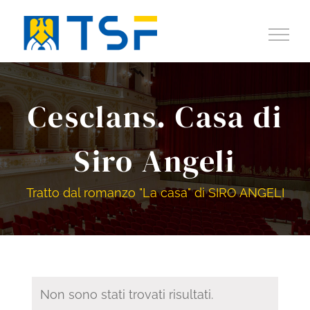
Salta
al
contenuto
Cesclans. Casa di
Siro Angeli
Tratto dal romanzo "La casa" di SIRO ANGELI
Non sono stati trovati risultati.
Notice