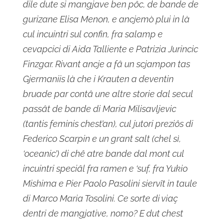
dile dute si mangjave ben pôc, de bande de
gurizane Elisa Menon, e ancjemò plui in là
cul incuintri sul confin, fra salamp e
cevapcici di Aida Talliente e Patrizia Jurincic
Finzgar. Rivant ancje a fâ un scjampon tas
Gjermaniis là che i Krauten a deventin
bruade par contâ une altre storie dal secul
passât de bande di Maria Milisavljevic
(tantis feminis chest’an), cul jutori preziôs di
Federico Scarpin e un grant salt (chel sì,
‘oceanic’) di chê atre bande dal mont cul
incuintri speciâl fra ramen e ‘suf, fra Yukio
Mishima e Pier Paolo Pasolini siervît in taule
di Marco Maria Tosolini. Ce sorte di viaç
dentri de mangjative, nomo? E dut chest