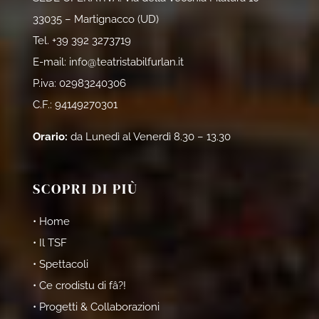
33035 – Martignacco (UD)
Tel.
+39 392 3273719
E-mail:
info@teatristabilfurlan.it
P.iva: 02983240306
C.F.: 94149270301
Orario:
da Lunedì al Venerdì 8.30 – 13.30
SCOPRI DI PIÙ
• Home
• Il TSF
• Spettacoli
• Ce crodistu di fâ?!
• Progetti & Collaborazioni