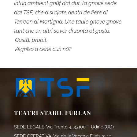
intun ambient gnûf dal dut, la gnove sede
dal TSF, che a si cjate dentri de fiere di
Torrean di Martignà. Une taule gnove gnove
tant che un altri savôr di zontâ àl gustâ.
‘Gustâ’, propit.
Vegnîso a cene cun nô?
TEATRI STABIL FURLAN
SEDE LEGALE: Via Trento 4, 33100 – Udine (UD)
SEDE OPERATIVA: Via della Vecchia Filatura 10