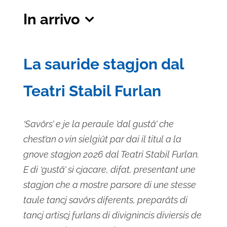
In arrivo
Seleziona
la
La sauride stagjon dal
data.
Teatri Stabil Furlan
‘Savôrs’ e je la peraule ’dal gustâ’ che
chest’an o vin sielgiût par dai il titul a la
gnove stagjon 2026 dal Teatri Stabil Furlan.
E di ‘gustâ’ si cjacare, difat, presentant une
stagjon che a mostre parsore di une stesse
taule tancj savôrs diferents, preparâts di
tancj artiscj furlans di divignincis diviersis de