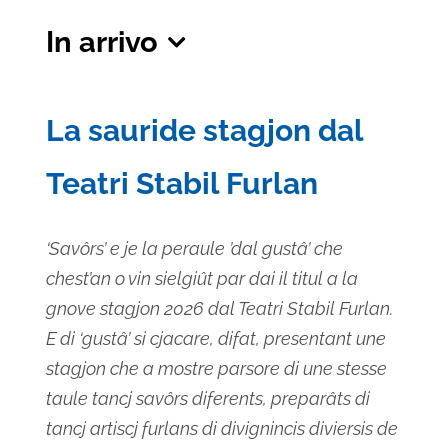
In arrivo
Seleziona
la
La sauride stagjon dal
data.
Teatri Stabil Furlan
‘Savôrs’ e je la peraule ’dal gustâ’ che
chest’an o vin sielgiût par dai il titul a la
gnove stagjon 2026 dal Teatri Stabil Furlan.
E di ‘gustâ’ si cjacare, difat, presentant une
stagjon che a mostre parsore di une stesse
taule tancj savôrs diferents, preparâts di
tancj artiscj furlans di divignincis diviersis de