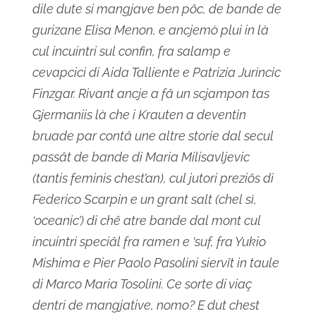
dile dute si mangjave ben pôc, de bande de
gurizane Elisa Menon, e ancjemò plui in là
cul incuintri sul confin, fra salamp e
cevapcici di Aida Talliente e Patrizia Jurincic
Finzgar. Rivant ancje a fâ un scjampon tas
Gjermaniis là che i Krauten a deventin
bruade par contâ une altre storie dal secul
passât de bande di Maria Milisavljevic
(tantis feminis chest’an), cul jutori preziôs di
Federico Scarpin e un grant salt (chel sì,
‘oceanic’) di chê atre bande dal mont cul
incuintri speciâl fra ramen e ‘suf, fra Yukio
Mishima e Pier Paolo Pasolini siervît in taule
di Marco Maria Tosolini. Ce sorte di viaç
dentri de mangjative, nomo? E dut chest