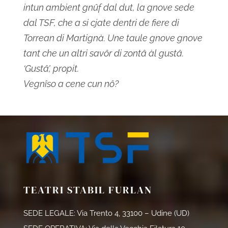
intun ambient gnûf dal dut, la gnove sede
dal TSF, che a si cjate dentri de fiere di
Torrean di Martignà. Une taule gnove gnove
tant che un altri savôr di zontâ àl gustâ.
‘Gustâ’, propit.
Vegnîso a cene cun nô?
TEATRI STABIL FURLAN
SEDE LEGALE: Via Trento 4, 33100 – Udine (UD)