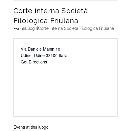
Corte interna Società
Filologica Friulana
Luoghi
Corte interna Società Filologica Friulana
Eventi
Address
Via Daniele Manin 18
Udine
,
Udine
33100
Italia
Get Directions
Eventi at this luogo