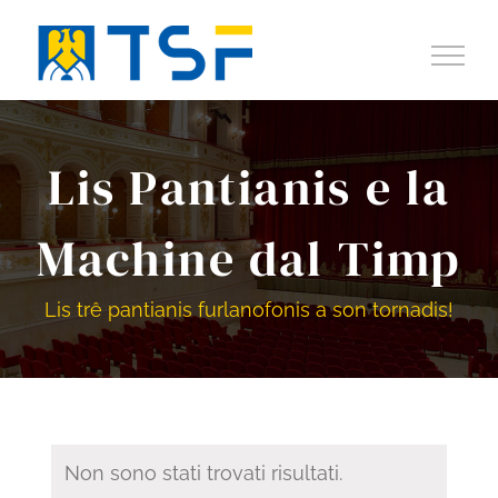
Salta
al
contenuto
Lis Pantianis e la
Machine dal Timp
Lis trê pantianis furlanofonis a son tornadis!
Non sono stati trovati risultati.
Notice