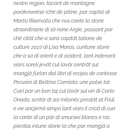
nestre regjon, tacant de montagne
pordenonêse (chê de pitine, par capîsi) di
Marta Riservato che nus conte la storie
straordinarie di sô none Argie, passant par
chê citât che a sarà capitâl taliane de
culture 2027 di Lisa Moras, cuntune storie
che a sa di orient e di ocident, lant indenant
viars soreli jevât cul lavôr centrât sul
mangjâ furlan dal libri di recipis de contesse
Perusini di Bettina Carniato, une polse tal
Cuei par un bon taj cul lavôr sul vin di Carlo
Onado, scritôr di zai milanês prestât al Friûl,
e vie ancjemò simpri lant viars il cricâ dì cun
la conte di un pâr di smursiei blancs e ros
pierdûs intune storie là che par mangjâ a