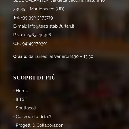
SEDE OPERATIVA: Via della Vecchia Filatura 10
33035 – Martignacco (UD)
Tel.
+39 392 3273719
E-mail:
info@teatristabilfurlan.it
P.iva: 02983240306
C.F.: 94149270301
Orario:
da Lunedì al Venerdì 8.30 – 13.30
SCOPRI DI PIÙ
• Home
• Il TSF
• Spettacoli
• Ce crodistu di fâ?!
• Progetti & Collaborazioni