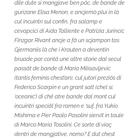
dile dute si mangjave ben pôc, de bande de
gurizane Elisa Menon, e ancjemò plui in là
cul incuintri sul confin, fra salamp e
cevapcici di Aida Talliente e Patrizia Jurincic
Finzgar. Rivant ancje a fâ un scjampon tas
Gjermaniis là che i Krauten a deventin
bruade par contâ une altre storie dal secul
passât de bande di Maria Milisavljevic
(tantis feminis chest’an), cul jutori preziôs di
Federico Scarpin e un grant salt (chel sì,
‘oceanic’) di chê atre bande dal mont cul
incuintri speciâl fra ramen e ‘suf, fra Yukio
Mishima e Pier Paolo Pasolini siervît in taule
di Marco Maria Tosolini. Ce sorte di viaç
dentri de mangjative, nomo? E dut chest