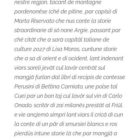
nestre regjon, tacant de montagne
pordenonêse (chê de pitine, par capîsi) di
Marta Riservato che nus conte la storie
straordinarie di sô none Argie, passant par
chê citât che a sarà capitâl taliane de
culture 2027 di Lisa Moras, cuntune storie
che a sa di orient e di ocident, lant indenant
viars soreli jevât cul lavôr centrât sul
mangjâ furlan dal libri di recipis de contesse
Perusini di Bettina Carniato, une polse tal
Cuei par un bon taj cul lavôr sul vin di Carlo
Onado, scritôr di zai milanês prestât al Friûl,
e vie ancjemò simpri lant viars il cricâ dì cun
la conte di un pâr di smursiei blancs e ros
pierdûs intune storie là che par mangjâ a