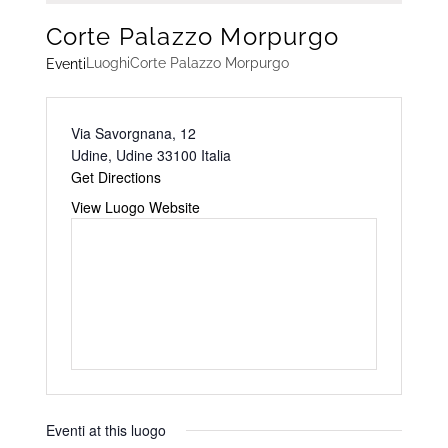
Corte Palazzo Morpurgo
Luoghi
Corte Palazzo Morpurgo
Eventi
Address
Via Savorgnana, 12
Udine
,
Udine
33100
Italia
Get Directions
Website
View Luogo Website
Eventi at this luogo