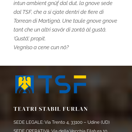
intun ambient gnûf dal dut, la gnove sede
dal TSF, che a si cjate dentri de fiere di
Torrean di Martignà. Une taule gnove gnove
tant che un altri savôr di zontâ àl gustâ.
‘Gustâ’, propit.
Vegnîso a cene cun nô?
TEATRI STABIL FURLAN
SEDE LEGALE: Via Trento 4, 33100 – Udine (UD)
SEDE OPERATIVA: Via della Vecchia Filatura 10