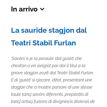
In arrivo
Seleziona
la
La sauride stagjon dal
data.
Teatri Stabil Furlan
‘Savôrs’ e je la peraule ’dal gustâ’ che
chest’an o vin sielgiût par dai il titul a la
gnove stagjon 2026 dal Teatri Stabil Furlan.
E di ‘gustâ’ si cjacare, difat, presentant une
stagjon che a mostre parsore di une stesse
taule tancj savôrs diferents, preparâts di
tancj artiscj furlans di divignincis diviersis de