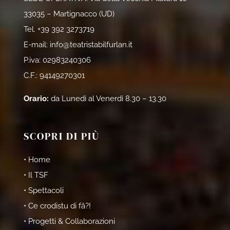
33035 – Martignacco (UD)
Tel.
+39 392 3273719
E-mail:
info@teatristabilfurlan.it
P.iva: 02983240306
C.F.: 94149270301
Orario:
da Lunedì al Venerdì 8.30 – 13.30
SCOPRI DI PIÙ
• Home
• Il TSF
• Spettacoli
• Ce crodistu di fâ?!
• Progetti & Collaborazioni