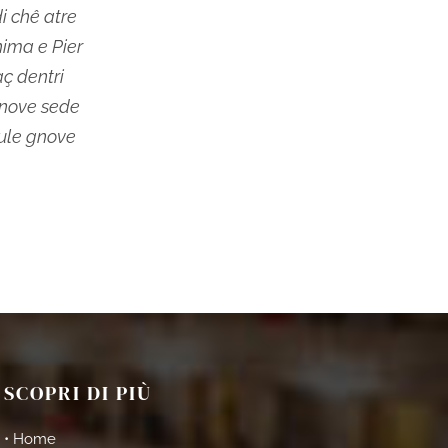
di chê atre
hima e Pier
aç dentri
gnove sede
aule gnove
SCOPRI DI PIÙ
• Home