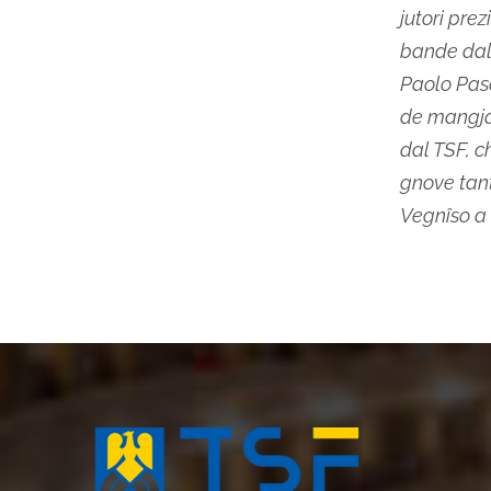
jutori prez
bande dal 
Paolo Pasol
de mangjat
dal TSF, c
gnove tant 
Vegnîso a