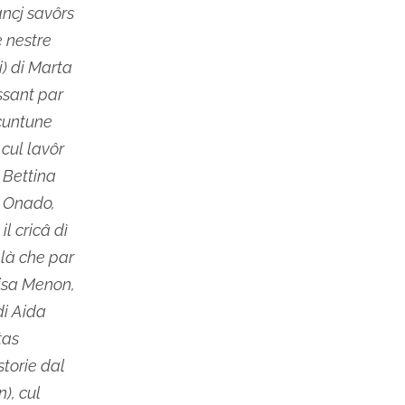
ancj savôrs
e nestre
) di Marta
ssant par
 cuntune
 cul lavôr
i Bettina
o Onado,
il cricâ dì
 là che par
isa Menon,
di Aida
tas
storie dal
), cul