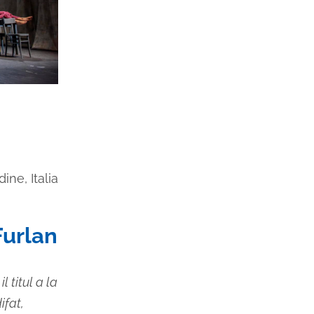
dine, Italia
Furlan
l titul a la
ifat,