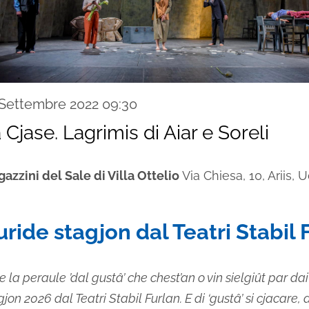
 Settembre 2022 09:30
 Cjase. Lagrimis di Aiar e Soreli
azzini del Sale di Villa Ottelio
Via Chiesa, 10, Ariis, U
uride stagjon dal Teatri Stabil 
je la peraule ’dal gustâ’ che chest’an o vin sielgiût par dai i
on 2026 dal Teatri Stabil Furlan. E di ‘gustâ’ si cjacare, d