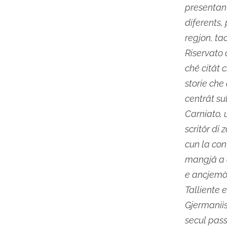
presentant
diferents, 
regjon, ta
Riservato 
chê citât 
storie che 
centrât su
Carniato, 
scritôr di 
cun la con
mangjâ a 
e ancjemò 
Talliente 
Gjermaniis
secul pass