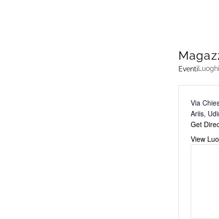
Magazzi
Luogh
Eventi
Address
Via Chie
Ariis
,
Udi
Get Direc
Website
View Luo