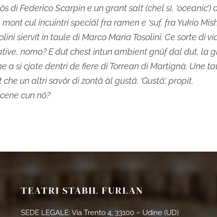
iôs di Federico Scarpin e un grant salt (chel sì, ‘oceanic’) 
mont cul incuintri speciâl fra ramen e ‘suf, fra Yukio Mis
ini siervît in taule di Marco Maria Tosolini. Ce sorte di vi
ive, nomo? E dut chest intun ambient gnûf dal dut, la 
he a si cjate dentri de fiere di Torrean di Martignà. Une t
che un altri savôr di zontâ àl gustâ. ‘Gustâ’, propit.
 cene cun nô?
TEATRI STABIL FURLAN
SEDE LEGALE: Via Trento 4, 33100 – Udine (UD)