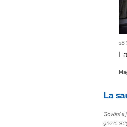
18
La
Mag
La sa
‘Savôrs’ e 
gnove stagj