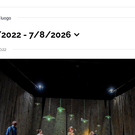
s luogo
/2022
 - 
7/8/2026
iona
022