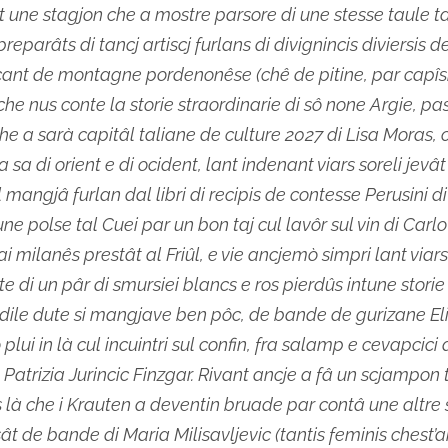
 une stagjon che a mostre parsore di une stesse taule t
preparâts di tancj artiscj furlans di divignincis diviersis d
cant de montagne pordenonêse (chê de pitine, par capîsi
che nus conte la storie straordinarie di sô none Argie, pa
che a sarà capitâl taliane de culture 2027 di Lisa Moras,
a sa di orient e di ocident, lant indenant viars soreli jevât
l mangjâ furlan dal libri di recipis de contesse Perusini d
une polse tal Cuei par un bon taj cul lavôr sul vin di Carl
zai milanês prestât al Friûl, e vie ancjemò simpri lant viars 
te di un pâr di smursiei blancs e ros pierdûs intune storie
dile dute si mangjave ben pôc, de bande de gurizane El
plui in là cul incuintri sul confin, fra salamp e cevapcici 
e Patrizia Jurincic Finzgar. Rivant ancje a fâ un scjampon 
 là che i Krauten a deventin bruade par contâ une altre 
ât de bande di Maria Milisavljevic (tantis feminis chest’an