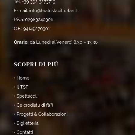
Tel.
+39 392 3273719
E-mail:
info@teatristabilfurlan.it
P.iva: 02983240306
C.F.: 94149270301
Orario:
da Lunedì al Venerdì 8.30 – 13.30
SCOPRI DI PIÙ
• Home
• Il TSF
• Spettacoli
• Ce crodistu di fâ?!
• Progetti & Collaborazioni
• Biglietteria
• Contatti