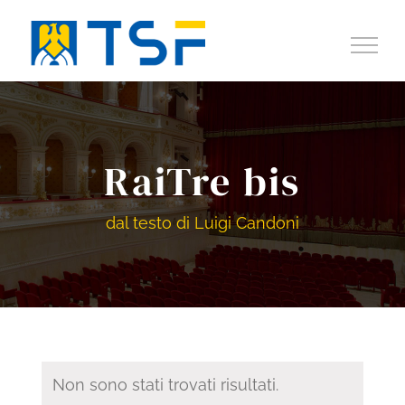
Salta
al
contenuto
RaiTre bis
dal testo di Luigi Candoni
Non sono stati trovati risultati.
Notice