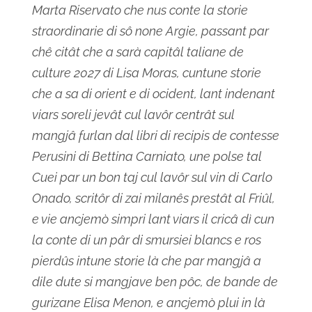
Marta Riservato che nus conte la storie
straordinarie di sô none Argie, passant par
chê citât che a sarà capitâl taliane de
culture 2027 di Lisa Moras, cuntune storie
che a sa di orient e di ocident, lant indenant
viars soreli jevât cul lavôr centrât sul
mangjâ furlan dal libri di recipis de contesse
Perusini di Bettina Carniato, une polse tal
Cuei par un bon taj cul lavôr sul vin di Carlo
Onado, scritôr di zai milanês prestât al Friûl,
e vie ancjemò simpri lant viars il cricâ dì cun
la conte di un pâr di smursiei blancs e ros
pierdûs intune storie là che par mangjâ a
dile dute si mangjave ben pôc, de bande de
gurizane Elisa Menon, e ancjemò plui in là