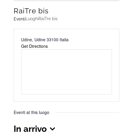
RaiTre bis
Luoghi
RaiTre bis
Eventi
Address
Udine
,
Udine
33100
Italia
Get Directions
Eventi at this luogo
In arrivo