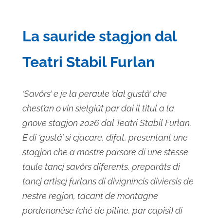
Seleziona
la
La sauride stagjon dal
data.
Teatri Stabil Furlan
‘Savôrs’ e je la peraule ’dal gustâ’ che
chest’an o vin sielgiût par dai il titul a la
gnove stagjon 2026 dal Teatri Stabil Furlan.
E di ‘gustâ’ si cjacare, difat, presentant une
stagjon che a mostre parsore di une stesse
taule tancj savôrs diferents, preparâts di
tancj artiscj furlans di divignincis diviersis de
nestre regjon, tacant de montagne
pordenonêse (chê de pitine, par capîsi) di