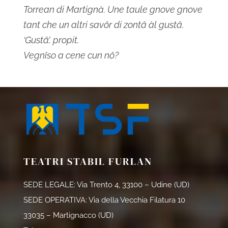
Torrean di Martignà. Une taule gnove gnove
tant che un altri savôr di zontâ àl gustâ.
‘Gustâ’, propit.
Vegnîso a cene cun nô?
TEATRI STABIL FURLAN
SEDE LEGALE: Via Trento 4, 33100 – Udine (UD)
SEDE OPERATIVA: Via della Vecchia Filatura 10
33035 – Martignacco (UD)