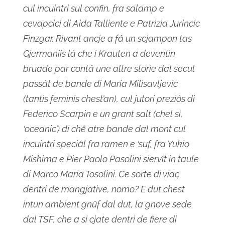
cul incuintri sul confin, fra salamp e
cevapcici di Aida Talliente e Patrizia Jurincic
Finzgar. Rivant ancje a fâ un scjampon tas
Gjermaniis là che i Krauten a deventin
bruade par contâ une altre storie dal secul
passât de bande di Maria Milisavljevic
(tantis feminis chest’an), cul jutori preziôs di
Federico Scarpin e un grant salt (chel sì,
‘oceanic’) di chê atre bande dal mont cul
incuintri speciâl fra ramen e ‘suf, fra Yukio
Mishima e Pier Paolo Pasolini siervît in taule
di Marco Maria Tosolini. Ce sorte di viaç
dentri de mangjative, nomo? E dut chest
intun ambient gnûf dal dut, la gnove sede
dal TSF, che a si cjate dentri de fiere di