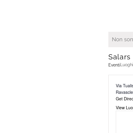
Non sono 
Notice
Salars
Luogh
Eventi
Address
Via Tuali
Ravascle
Get Direc
Website
View Luo