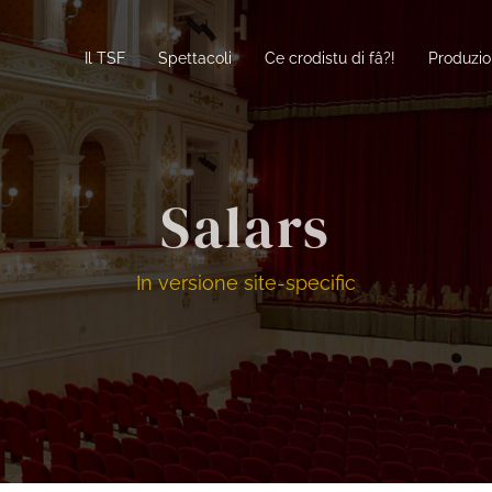
Il TSF
Spettacoli
Ce crodistu di fâ?!
Produzio
Salars
In versione site-specific