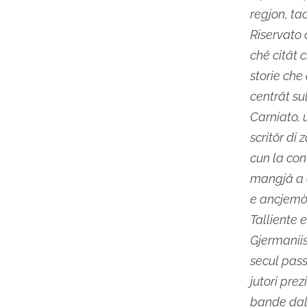
regjon, ta
Riservato 
chê citât 
storie che 
centrât su
Carniato, 
scritôr di 
cun la con
mangjâ a 
e ancjemò 
Talliente 
Gjermaniis
secul pass
jutori prez
bande dal 