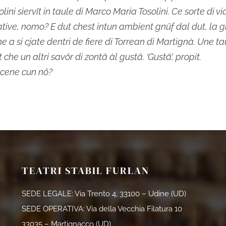
ini siervît in taule di Marco Maria Tosolini. Ce sorte di vi
ive, nomo? E dut chest intun ambient gnûf dal dut, la 
he a si cjate dentri de fiere di Torrean di Martignà. Une t
che un altri savôr di zontâ àl gustâ. ‘Gustâ’, propit.
 cene cun nô?
TEATRI STABIL FURLAN
SEDE LEGALE: Via Trento 4, 33100 – Udine (UD)
SEDE OPERATIVA: Via della Vecchia Filatura 10
33035 – Martignacco (UD)