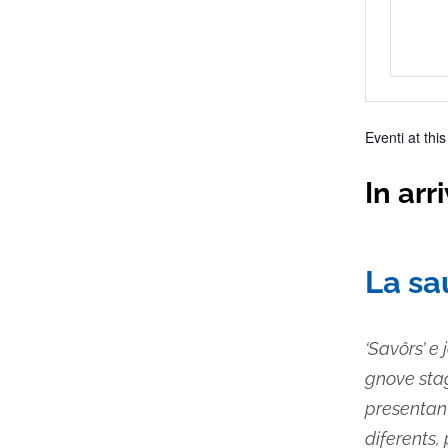
Eventi at thi
In arr
Selez
la
La sa
data.
‘Savôrs’ e 
gnove stagj
presentant
diferents, 