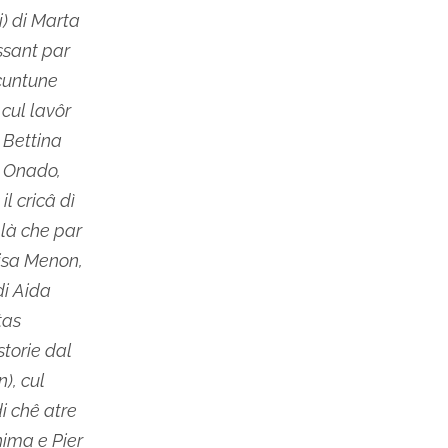
) di Marta
ssant par
 cuntune
 cul lavôr
i Bettina
o Onado,
il cricâ dì
 là che par
isa Menon,
di Aida
tas
storie dal
), cul
di chê atre
hima e Pier