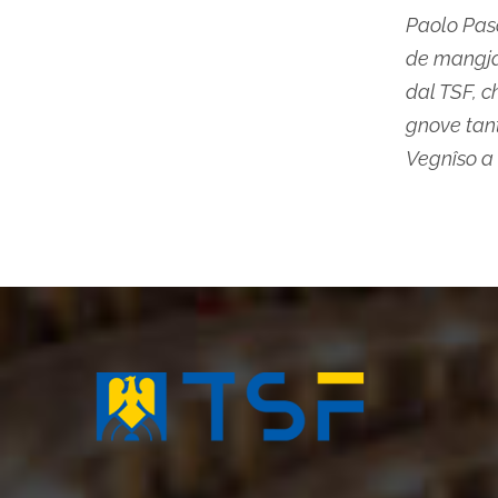
Paolo Pasol
de mangjat
dal TSF, c
gnove tant 
Vegnîso a