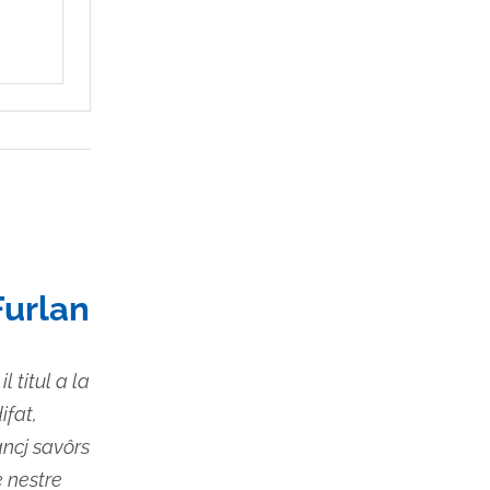
Furlan
l titul a la
ifat,
ancj savôrs
e nestre