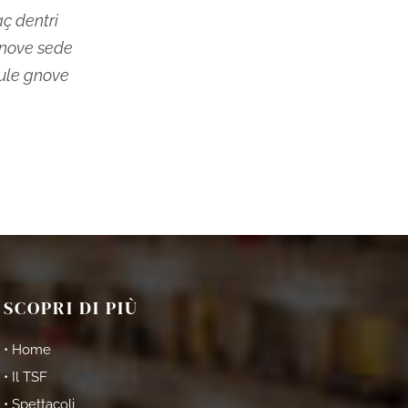
aç dentri
gnove sede
aule gnove
SCOPRI DI PIÙ
• Home
• Il TSF
• Spettacoli