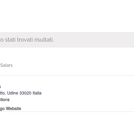
stati trovati risultati.
i
Salars
s
tto
,
Udine
33020
Italia
tions
go Website