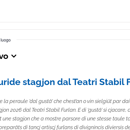
s luogo
ivo
iona
uride stagjon dal Teatri Stabil 
je la peraule ’dal gustâ’ che chest’an o vin sielgiût par dai i
on 2026 dal Teatri Stabil Furlan. E di ‘gustâ’ si cjacare, d
 une stagjon che a mostre parsore di une stesse taule t
preparâts di tancj artiscj furlans di divignincis diviersis d