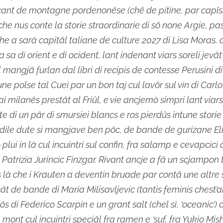
cant de montagne pordenonêse (chê de pitine, par capîsi
che nus conte la storie straordinarie di sô none Argie, pa
che a sarà capitâl taliane de culture 2027 di Lisa Moras,
a sa di orient e di ocident, lant indenant viars soreli jevât
l mangjâ furlan dal libri di recipis de contesse Perusini d
une polse tal Cuei par un bon taj cul lavôr sul vin di Carl
zai milanês prestât al Friûl, e vie ancjemò simpri lant viars 
te di un pâr di smursiei blancs e ros pierdûs intune storie
dile dute si mangjave ben pôc, de bande de gurizane El
plui in là cul incuintri sul confin, fra salamp e cevapcici 
e Patrizia Jurincic Finzgar. Rivant ancje a fâ un scjampon 
 là che i Krauten a deventin bruade par contâ une altre 
ât de bande di Maria Milisavljevic (tantis feminis chest’an
iôs di Federico Scarpin e un grant salt (chel sì, ‘oceanic’) 
mont cul incuintri speciâl fra ramen e ‘suf, fra Yukio Mis