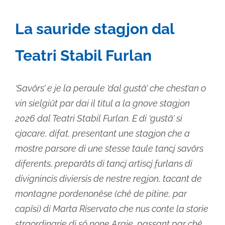
Seleziona
la
La sauride stagjon dal
data.
Teatri Stabil Furlan
‘Savôrs’ e je la peraule ’dal gustâ’ che chest’an o
vin sielgiût par dai il titul a la gnove stagjon
2026 dal Teatri Stabil Furlan. E di ‘gustâ’ si
cjacare, difat, presentant une stagjon che a
mostre parsore di une stesse taule tancj savôrs
diferents, preparâts di tancj artiscj furlans di
divignincis diviersis de nestre regjon, tacant de
montagne pordenonêse (chê de pitine, par
capîsi) di Marta Riservato che nus conte la storie
straordinarie di sô none Argie, passant par chê