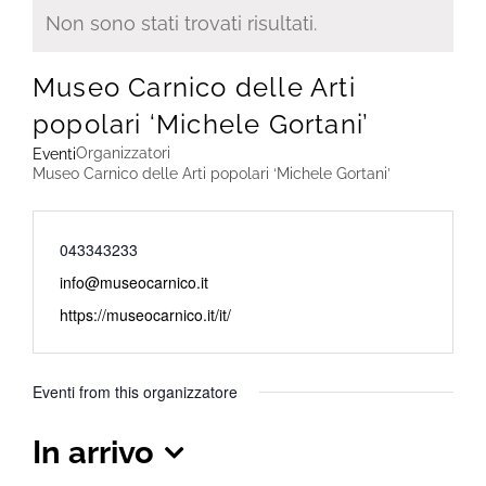
Non sono stati trovati risultati.
Notice
Museo Carnico delle Arti
popolari ‘Michele Gortani’
Organizzatori
Eventi
Museo Carnico delle Arti popolari ‘Michele Gortani’
Phone
043343233
Email
info@museocarnico.it
Website
https://museocarnico.it/it/
Eventi from this organizzatore
In arrivo