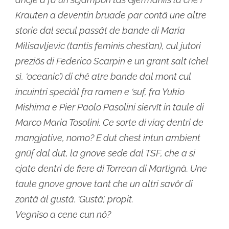
Krauten a deventin bruade par contâ une altre
storie dal secul passât de bande di Maria
Milisavljevic (tantis feminis chest’an), cul jutori
preziôs di Federico Scarpin e un grant salt (chel
sì, ‘oceanic’) di chê atre bande dal mont cul
incuintri speciâl fra ramen e ‘suf, fra Yukio
Mishima e Pier Paolo Pasolini siervît in taule di
Marco Maria Tosolini. Ce sorte di viaç dentri de
mangjative, nomo? E dut chest intun ambient
gnûf dal dut, la gnove sede dal TSF, che a si
cjate dentri de fiere di Torrean di Martignà. Une
taule gnove gnove tant che un altri savôr di
zontâ àl gustâ. ‘Gustâ’, propit.
Vegnîso a cene cun nô?