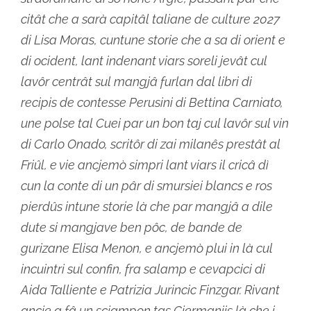
citât che a sarà capitâl taliane de culture 2027
di Lisa Moras, cuntune storie che a sa di orient e
di ocident, lant indenant viars soreli jevât cul
lavôr centrât sul mangjâ furlan dal libri di
recipis de contesse Perusini di Bettina Carniato,
une polse tal Cuei par un bon taj cul lavôr sul vin
di Carlo Onado, scritôr di zai milanês prestât al
Friûl, e vie ancjemò simpri lant viars il cricâ dì
cun la conte di un pâr di smursiei blancs e ros
pierdûs intune storie là che par mangjâ a dile
dute si mangjave ben pôc, de bande de
gurizane Elisa Menon, e ancjemò plui in là cul
incuintri sul confin, fra salamp e cevapcici di
Aida Talliente e Patrizia Jurincic Finzgar. Rivant
ancje a fâ un scjampon tas Gjermaniis là che i