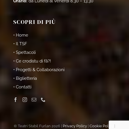
Orario:
da Lunedì al Venerdì 8.30 – 13.30
SCOPRI DI PIÙ
• Home
• Il TSF
• Spettacoli
• Ce crodistu di fâ?!
• Progetti & Collaborazioni
• Biglietteria
• Contatti
© Teatri Stabil Furlan 2026 |
Privacy Policy
|
Cookie Policy
|