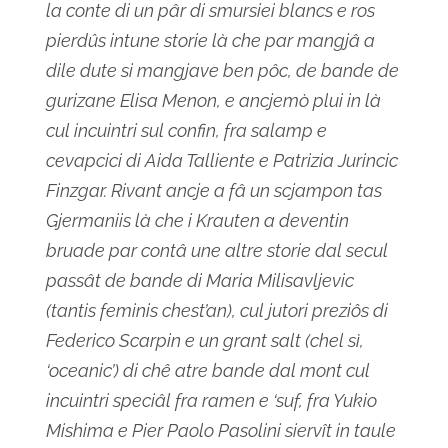
la conte di un pâr di smursiei blancs e ros
pierdûs intune storie là che par mangjâ a
dile dute si mangjave ben pôc, de bande de
gurizane Elisa Menon, e ancjemò plui in là
cul incuintri sul confin, fra salamp e
cevapcici di Aida Talliente e Patrizia Jurincic
Finzgar. Rivant ancje a fâ un scjampon tas
Gjermaniis là che i Krauten a deventin
bruade par contâ une altre storie dal secul
passât de bande di Maria Milisavljevic
(tantis feminis chest’an), cul jutori preziôs di
Federico Scarpin e un grant salt (chel sì,
‘oceanic’) di chê atre bande dal mont cul
incuintri speciâl fra ramen e ‘suf, fra Yukio
Mishima e Pier Paolo Pasolini siervît in taule