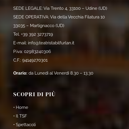
SEDE LEGALE: Via Trento 4, 33100 – Udine (UD)
SEDE OPERATIVA: Via della Vecchia Filatura 10
33035 – Martignacco (UD)
Tel.
+39 392 3273719
E-mail:
info@teatristabilfurlan.it
P.iva: 02983240306
C.F.: 94149270301
Orario:
da Lunedì al Venerdì 8.30 – 13.30
SCOPRI DI PIÙ
• Home
• Il TSF
• Spettacoli