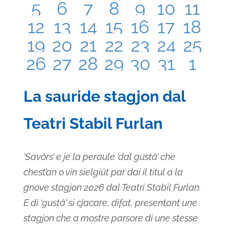
has
has
has
has
has
has
has
5
6
7
8
9
10
11
0
0
0
0
0
0
0
has
has
has
has
has
has
has
12
13
14
15
16
17
18
0
0
0
0
0
0
0
eventi,
eventi,
eventi,
eventi,
eventi,
eventi,
event
has
has
has
has
has
has
has
19
20
21
22
23
24
25
0
0
1
0
0
0
0
eventi,
eventi,
eventi,
eventi,
eventi,
eventi,
event
has
has
has
has
has
has
has
26
27
28
29
30
31
1
0
0
0
0
0
0
0
eventi,
eventi,
evento,
eventi,
eventi,
eventi,
event
0
0
0
0
0
0
0
eventi,
eventi,
eventi,
eventi,
eventi,
eventi,
event
La sauride stagjon dal
eventi,
eventi,
eventi,
eventi,
eventi,
eventi,
event
Teatri Stabil Furlan
‘Savôrs’ e je la peraule ’dal gustâ’ che
chest’an o vin sielgiût par dai il titul a la
gnove stagjon 2026 dal Teatri Stabil Furlan.
E di ‘gustâ’ si cjacare, difat, presentant une
stagjon che a mostre parsore di une stesse