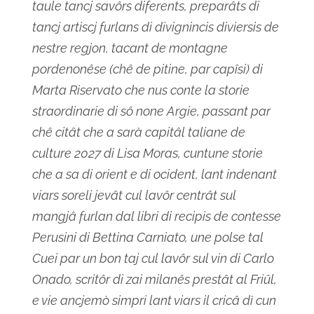
taule tancj savôrs diferents, preparâts di
tancj artiscj furlans di divignincis diviersis de
nestre regjon, tacant de montagne
pordenonêse (chê de pitine, par capîsi) di
Marta Riservato che nus conte la storie
straordinarie di sô none Argie, passant par
chê citât che a sarà capitâl taliane de
culture 2027 di Lisa Moras, cuntune storie
che a sa di orient e di ocident, lant indenant
viars soreli jevât cul lavôr centrât sul
mangjâ furlan dal libri di recipis de contesse
Perusini di Bettina Carniato, une polse tal
Cuei par un bon taj cul lavôr sul vin di Carlo
Onado, scritôr di zai milanês prestât al Friûl,
e vie ancjemò simpri lant viars il cricâ dì cun