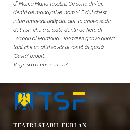
di Marco Maria Tosolini. Ce sorte di viaç
dentri de mangjative, nomo? E dut chest
intun ambient gnûf dal dut, la gnove sede
dal TSF, che a si cjate dentri de fiere di
Torrean di Martignà. Une taule gnove gnove
tant che un altri savôr di zontâ àl gustâ.
‘Gustâ’, propit.
Vegnîso a cene cun nô?
TEATRI STABIL FURLAN