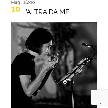
Recurring
16:00
Mag
10
L’ALTRA DA ME