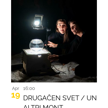
Recurring
16:00
Apr
19
DRUGAČEN SVET / UN
ALTRI MONT