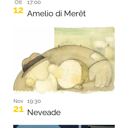
17:00
Ott
12
Amelio di Merêt
19:30
Nov
21
Neveade