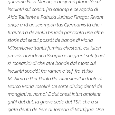
gurizane Elisa Menon, e ancjemò plui in là cul
incuintri sul confin, fra salamp e cevapcici di
Aida Talliente e Patrizia Jurincic Finzgar. Rivant
ancje a fâ un scjampon tas Gjermaniis là che i
Krauten a deventin bruade par contâ une altre
storie dal secul passât de bande di Maria
Milisavljevic (tantis feminis chest’an), cul jutori
preziôs di Federico Scarpin e un grant salt (chel
sì, ‘oceanic’) di chê atre bande dal mont cul
incuintri speciâl fra ramen e ‘suf, fra Yukio
Mishima e Pier Paolo Pasolini siervît in taule di
Marco Maria Tosolini. Ce sorte di viaç dentri de
mangjative, nomo? E dut chest intun ambient
gnûf dal dut, la gnove sede dal TSF, che a si
cjate dentri de fiere di Torrean di Martignà. Une