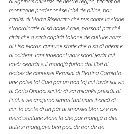
divignincis diviersis de nestre regjon, tacant de
montagne pordenonêse (chê de pitine, par
capîsi) di Marta Riservato che nus conte la storie
straordinarie di sô none Argie, passant par chê
citât che a sarà capitâl taliane de culture 2027
di Lisa Moras, cuntune storie che a sa di orient e
di ocident, lant indenant viars soreli jevât cul
lavôr centrât sul mangjâ furlan dal libri di
recipis de contesse Perusini di Bettina Carniato,
une polse tal Cuei par un bon taj cul lavôr sul vin
di Carlo Onado, scritôr di zai milanês prestât al
Friûl, e vie ancjemò simpri lant viars il cricâ dì
cun la conte di un pâr di smursiei blancs e ros
pierdûs intune storie là che par mangjâ a dile
dute si mangjave ben pôc, de bande de