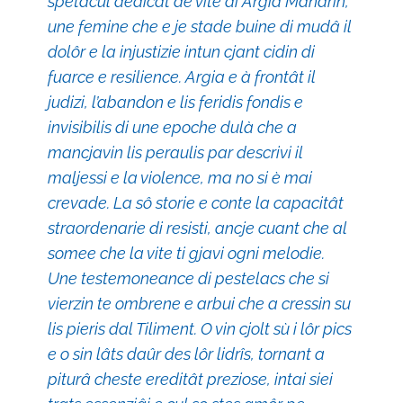
spetacul dedicât ae vite di Argia Manarin,
une femine che e je stade buine di mudâ il
dolôr e la injustizie intun cjant cidin di
fuarce e resilience. Argia e à frontât il
judizi, l’abandon e lis feridis fondis e
invisibilis di une epoche dulà che a
mancjavin lis peraulis par descrivi il
maljessi e la violence, ma no si è mai
crevade. La sô storie e conte la capacitât
straordenarie di resisti, ancje cuant che al
somee che la vite ti gjavi ogni melodie.
Une testemoneance di pestelacs che si
vierzin te ombrene e arbui che a cressin su
lis pieris dal Tiliment. O vin cjolt sù i lôr pics
e o sin lâts daûr des lôr lidrîs, tornant a
piturâ cheste ereditât preziose, intai siei