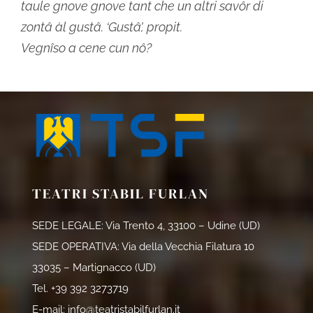
taule gnove gnove tant che un altri savôr di
zontâ àl gustâ. ‘Gustâ’, propit.
Vegnîso a cene cun nô?
TEATRI STABIL FURLAN
SEDE LEGALE: Via Trento 4, 33100 – Udine (UD)
SEDE OPERATIVA: Via della Vecchia Filatura 10
33035 – Martignacco (UD)
Tel.
+39 392 3273719
E-mail:
info@teatristabilfurlan.it