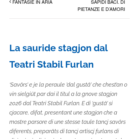
SAPIDI BACI. DI
FANTASIE IN ARIA
PIETANZE E D’AMORI
La sauride stagjon dal
Teatri Stabil Furlan
‘Savôrs’ e je la peraule ’dal gustâ’ che chest’an o
vin sielgiût par dai il titul a la gnove stagjon
2026 dal Teatri Stabil Furlan. E di ‘gustâ’ si
cjacare, difat, presentant une stagjon che a
mostre parsore di une stesse taule tancj savôrs
diferents, preparâts di tancj artiscj furlans di