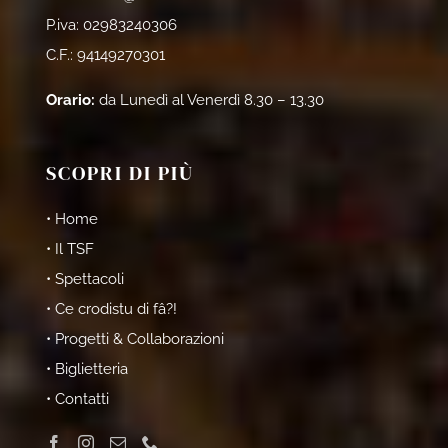
P.iva: 02983240306
C.F.: 94149270301
Orario:
da Lunedì al Venerdì 8.30 – 13.30
SCOPRI DI PIÙ
• Home
• Il TSF
• Spettacoli
• Ce crodistu di fâ?!
• Progetti & Collaborazioni
• Biglietteria
• Contatti