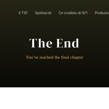
Il TSF
Spettacoli
Ce crodistu di fâ?!
Produzio
The End
You’ve reached the final chapter