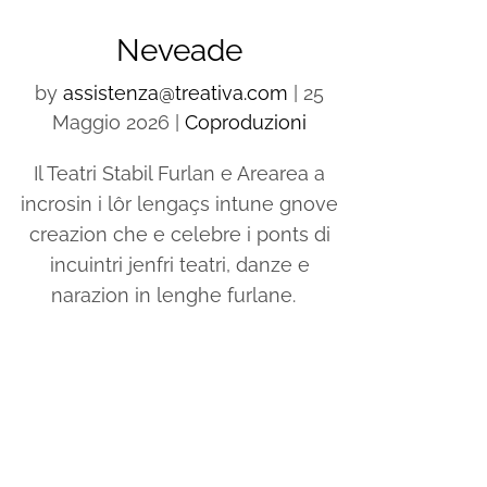
Neveade
by
assistenza@treativa.com
|
25
Maggio 2026
|
Coproduzioni
Il Teatri Stabil Furlan e Arearea a
incrosin i lôr lengaçs intune gnove
creazion che e celebre i ponts di
incuintri jenfri teatri, danze e
narazion in lenghe furlane.