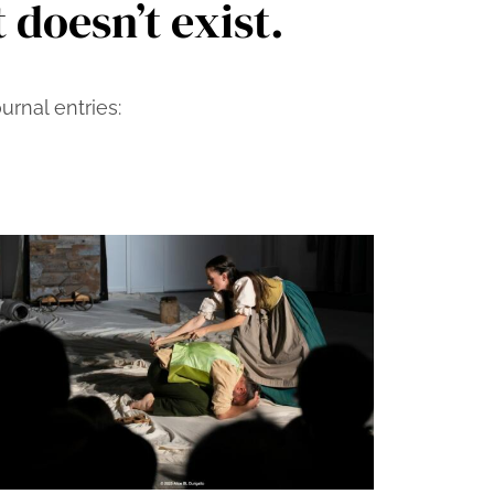
 doesn’t exist.
rnal entries: