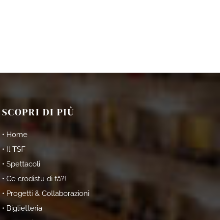
SCOPRI DI PIÙ
• Home
• Il TSF
• Spettacoli
• Ce crodistu di fâ?!
• Progetti & Collaborazioni
• Biglietteria