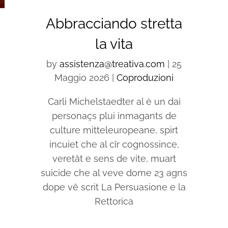
Abbracciando stretta
la vita
by
assistenza@treativa.com
|
25
Maggio 2026
|
Coproduzioni
Carli Michelstaedter al è un dai
personaçs plui inmagants de
culture mitteleuropeane, spirt
incuiet che al cîr cognossince,
veretât e sens de vite, muart
suicide che al veve dome 23 agns
dope vê scrit La Persuasione e la
Rettorica