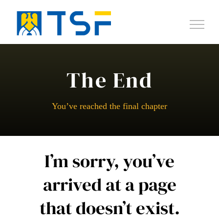
Salta
al
contenuto
The End
You’ve reached the final chapter
I’m sorry, you’ve
arrived at a page
that doesn’t exist.