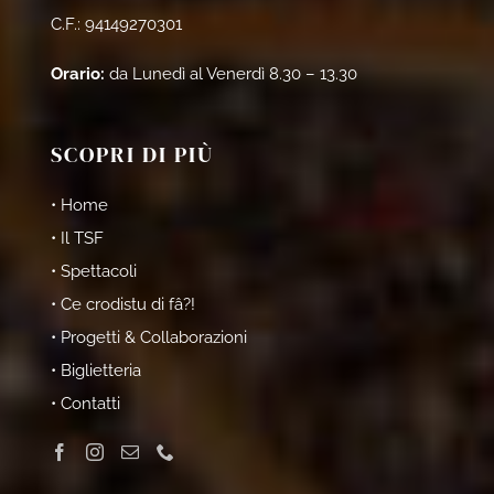
C.F.: 94149270301
Orario:
da Lunedì al Venerdì 8.30 – 13.30
SCOPRI DI PIÙ
• Home
• Il TSF
• Spettacoli
• Ce crodistu di fâ?!
• Progetti & Collaborazioni
• Biglietteria
• Contatti