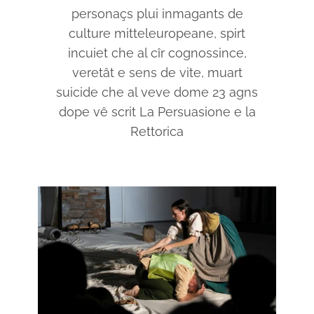
personaçs plui inmagants de
culture mitteleuropeane, spirt
incuiet che al cîr cognossince,
veretât e sens de vite, muart
suicide che al veve dome 23 agns
dope vê scrit La Persuasione e la
Rettorica