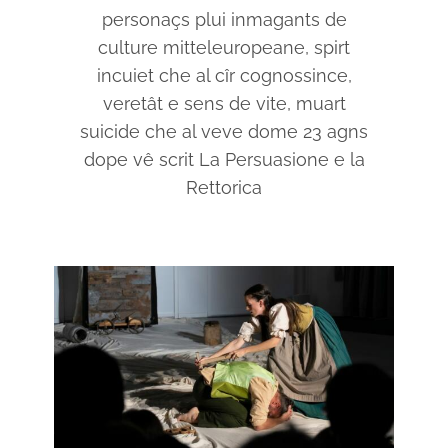
personaçs plui inmagants de
culture mitteleuropeane, spirt
incuiet che al cîr cognossince,
veretât e sens de vite, muart
suicide che al veve dome 23 agns
dope vê scrit La Persuasione e la
Rettorica