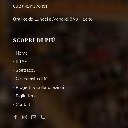
C.F.: 94149270301
Orario:
da Lunedì al Venerdì 8.30 – 13.30
SCOPRI DI PIÙ
• Home
• Il TSF
• Spettacoli
• Ce crodistu di fâ?!
• Progetti & Collaborazioni
• Biglietteria
• Contatti