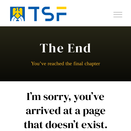
Salta
al
contenuto
The End
You’ve reached the final chapter
I’m sorry, you’ve
arrived at a page
that doesn’t exist.