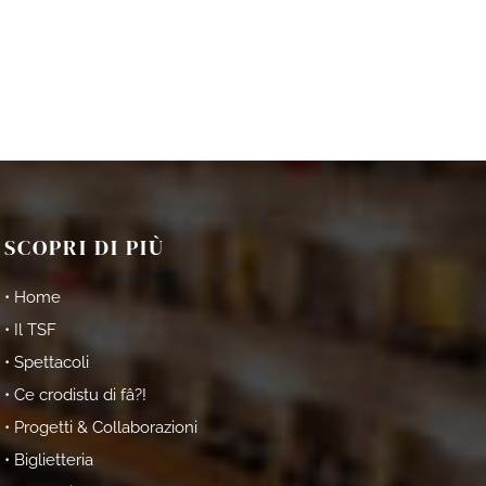
SCOPRI DI PIÙ
• Home
• Il TSF
• Spettacoli
• Ce crodistu di fâ?!
• Progetti & Collaborazioni
• Biglietteria