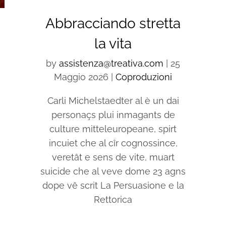
Abbracciando stretta
la vita
by
assistenza@treativa.com
|
25
Maggio 2026
|
Coproduzioni
Carli Michelstaedter al è un dai
personaçs plui inmagants de
culture mitteleuropeane, spirt
incuiet che al cîr cognossince,
veretât e sens de vite, muart
suicide che al veve dome 23 agns
dope vê scrit La Persuasione e la
Rettorica