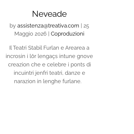
Neveade
by
assistenza@treativa.com
|
25
Maggio 2026
|
Coproduzioni
Il Teatri Stabil Furlan e Arearea a
incrosin i lôr lengaçs intune gnove
creazion che e celebre i ponts di
incuintri jenfri teatri, danze e
narazion in lenghe furlane.