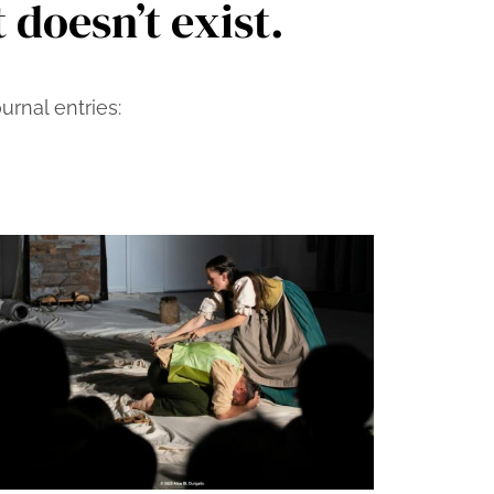
 doesn’t exist.
rnal entries: