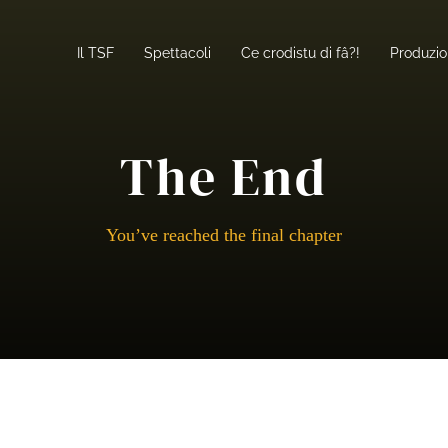
Il TSF
Spettacoli
Ce crodistu di fâ?!
Produzio
The End
You’ve reached the final chapter