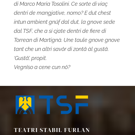
di Marco Maria Tosolini. Ce sorte di viaç
dentri de mangjative, nomo? E dut chest
intun ambient gnûf dal dut, la gnove sede
dal TSF, che a si cjate dentri de fiere di
Torrean di Martignà. Une taule gnove gnove
tant che un altri savôr di zontâ àl gustâ.
‘Gustâ’, propit.
Vegnîso a cene cun nô?
TEATRI STABIL FURLAN