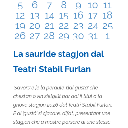
has
has
has
has
has
has
has
5
6
7
8
9
10
11
0
0
0
0
0
0
1
has
has
has
has
has
has
has
12
13
14
15
16
17
18
0
0
0
0
0
0
0
eventi,
eventi,
eventi,
eventi,
eventi,
eventi,
even
has
has
has
has
has
has
has
19
20
21
22
23
24
25
0
0
0
0
0
0
0
eventi,
eventi,
eventi,
eventi,
eventi,
eventi,
event
has
has
has
has
has
has
has
26
27
28
29
30
31
1
0
0
0
1
1
1
1
eventi,
eventi,
eventi,
eventi,
eventi,
eventi,
event
1
1
1
1
1
1
1
eventi,
eventi,
eventi,
evento,
evento,
evento,
event
La sauride stagjon dal
evento,
evento,
evento,
evento,
evento,
evento,
even
Teatri Stabil Furlan
‘Savôrs’ e je la peraule ’dal gustâ’ che
chest’an o vin sielgiût par dai il titul a la
gnove stagjon 2026 dal Teatri Stabil Furlan.
E di ‘gustâ’ si cjacare, difat, presentant une
stagjon che a mostre parsore di une stesse