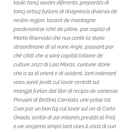
taule tancj savôrs diferents, preparâts di
tancj artiscj furlans di divignincis diviersis de
nestre regjon, tacant de montagne
pordenonêse (chê de pitine, par capîsi) di
Marta Riservato che nus conte la storie
straordinarie di sô none Argie, passant par
chê citât che a sarà capitâl taliane de
culture 2027 di Lisa Moras, cuntune storie
che a sa di orient e di ocident, lant indenant
viars soreli jevât cul lavôr centrât sul
mangjâ furlan dal libri di recipis de contesse
Perusini di Bettina Carniato, une polse tal
Cuei par un bon taj cul lavôr sul vin di Carlo
Onado, scritôr di zai milanês prestât al Friûl,
e vie ancjemò simpri lant viars il cricâ dì cun