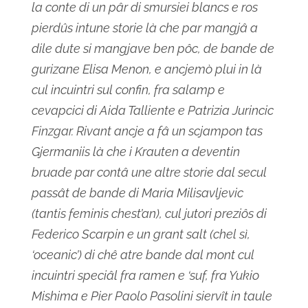
la conte di un pâr di smursiei blancs e ros
pierdûs intune storie là che par mangjâ a
dile dute si mangjave ben pôc, de bande de
gurizane Elisa Menon, e ancjemò plui in là
cul incuintri sul confin, fra salamp e
cevapcici di Aida Talliente e Patrizia Jurincic
Finzgar. Rivant ancje a fâ un scjampon tas
Gjermaniis là che i Krauten a deventin
bruade par contâ une altre storie dal secul
passât de bande di Maria Milisavljevic
(tantis feminis chest’an), cul jutori preziôs di
Federico Scarpin e un grant salt (chel sì,
‘oceanic’) di chê atre bande dal mont cul
incuintri speciâl fra ramen e ‘suf, fra Yukio
Mishima e Pier Paolo Pasolini siervît in taule