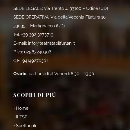
SEDE LEGALE: Via Trento 4, 33100 – Udine (UD)
SEDE OPERATIVA: Via della Vecchia Filatura 10
33035 – Martignacco (UD)
Tel.
+39 392 3273719
E-mail:
info@teatristabilfurlan.it
P.iva: 02983240306
C.F.: 94149270301
Orario:
da Lunedì al Venerdì 8.30 – 13.30
SCOPRI DI PIÙ
• Home
• Il TSF
• Spettacoli