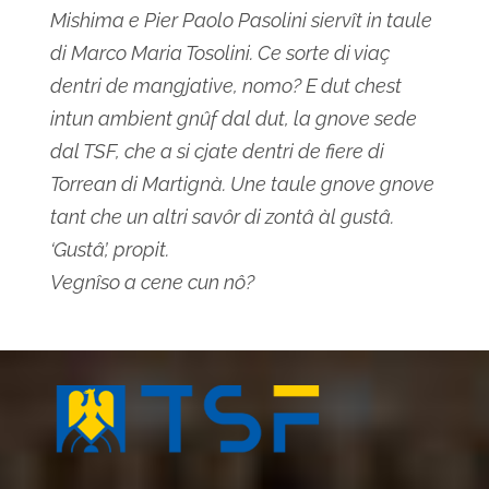
Mishima e Pier Paolo Pasolini siervît in taule
di Marco Maria Tosolini. Ce sorte di viaç
dentri de mangjative, nomo? E dut chest
intun ambient gnûf dal dut, la gnove sede
dal TSF, che a si cjate dentri de fiere di
Torrean di Martignà. Une taule gnove gnove
tant che un altri savôr di zontâ àl gustâ.
‘Gustâ’, propit.
Vegnîso a cene cun nô?