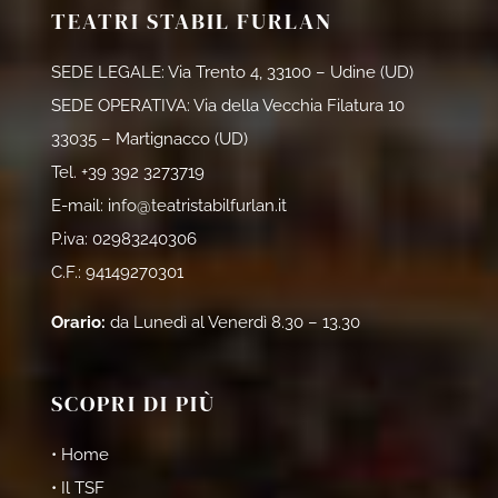
TEATRI STABIL FURLAN
SEDE LEGALE: Via Trento 4, 33100 – Udine (UD)
SEDE OPERATIVA: Via della Vecchia Filatura 10
33035 – Martignacco (UD)
Tel.
+39 392 3273719
E-mail:
info@teatristabilfurlan.it
P.iva: 02983240306
C.F.: 94149270301
Orario:
da Lunedì al Venerdì 8.30 – 13.30
SCOPRI DI PIÙ
• Home
• Il TSF