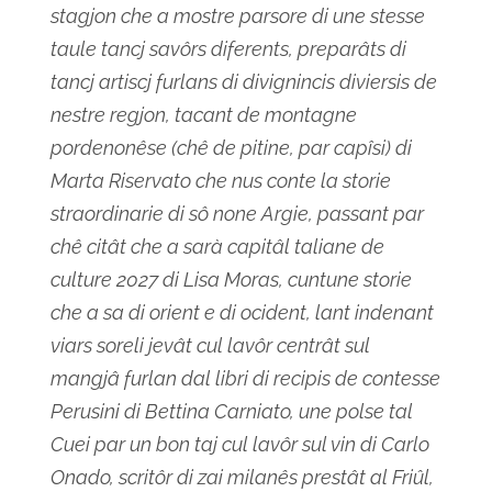
stagjon che a mostre parsore di une stesse
taule tancj savôrs diferents, preparâts di
tancj artiscj furlans di divignincis diviersis de
nestre regjon, tacant de montagne
pordenonêse (chê de pitine, par capîsi) di
Marta Riservato che nus conte la storie
straordinarie di sô none Argie, passant par
chê citât che a sarà capitâl taliane de
culture 2027 di Lisa Moras, cuntune storie
che a sa di orient e di ocident, lant indenant
viars soreli jevât cul lavôr centrât sul
mangjâ furlan dal libri di recipis de contesse
Perusini di Bettina Carniato, une polse tal
Cuei par un bon taj cul lavôr sul vin di Carlo
Onado, scritôr di zai milanês prestât al Friûl,