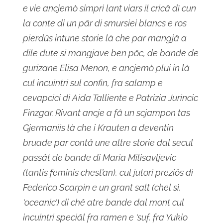
e vie ancjemò simpri lant viars il cricâ dì cun
la conte di un pâr di smursiei blancs e ros
pierdûs intune storie là che par mangjâ a
dile dute si mangjave ben pôc, de bande de
gurizane Elisa Menon, e ancjemò plui in là
cul incuintri sul confin, fra salamp e
cevapcici di Aida Talliente e Patrizia Jurincic
Finzgar. Rivant ancje a fâ un scjampon tas
Gjermaniis là che i Krauten a deventin
bruade par contâ une altre storie dal secul
passât de bande di Maria Milisavljevic
(tantis feminis chest’an), cul jutori preziôs di
Federico Scarpin e un grant salt (chel sì,
‘oceanic’) di chê atre bande dal mont cul
incuintri speciâl fra ramen e ‘suf, fra Yukio