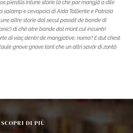
e ros pierdûs intune storie là che par mangjâ a dile
a salamp e cevapcici di Aida Talliente e Patrizia
 une altre storie dal secul passât de bande di
ceanic’) di chê atre bande dal mont cul incuintri
sorte di viaç dentri de mangjative, nomo? E dut chest
 taule gnove gnove tant che un altri savôr di zontâ
SCOPRI DI PIÙ