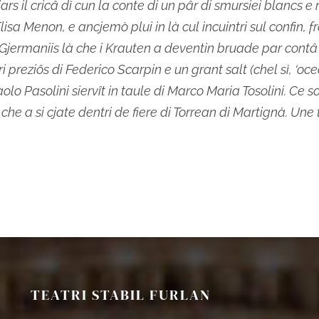
iars il cricâ dì cun la conte di un pâr di smursiei blancs 
a Menon, e ancjemò plui in là cul incuintri sul confin, fr
 Gjermaniis là che i Krauten a deventin bruade par contâ
ori preziôs di Federico Scarpin e un grant salt (chel sì, ‘o
aolo Pasolini siervît in taule di Marco Maria Tosolini. Ce 
he a si cjate dentri de fiere di Torrean di Martignà. Une
TEATRI STABIL FURLAN