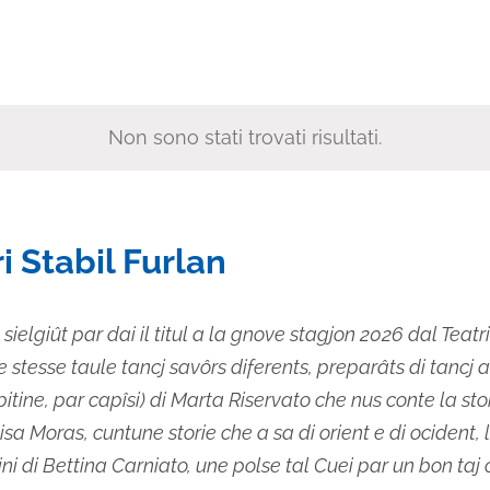
Non sono stati trovati risultati.
Notice
i Stabil Furlan
 sielgiût par dai il titul a la gnove stagjon 2026 dal Teatri 
tesse taule tancj savôrs diferents, preparâts di tancj arti
ne, par capîsi) di Marta Riservato che nus conte la stor
isa Moras, cuntune storie che a sa di orient e di ocident, l
ni di Bettina Carniato, une polse tal Cuei par un bon taj cu