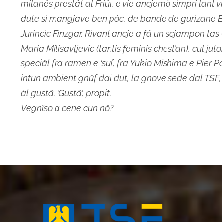
milanês prestât al Friûl, e vie ancjemò simpri lant v
dute si mangjave ben pôc, de bande de gurizane Elis
Jurincic Finzgar. Rivant ancje a fâ un scjampon tas
Maria Milisavljevic (tantis feminis chest’an), cul jut
speciâl fra ramen e ‘suf, fra Yukio Mishima e Pier P
intun ambient gnûf dal dut, la gnove sede dal TSF, c
àl gustâ. ‘Gustâ’, propit.
Vegnîso a cene cun nô?