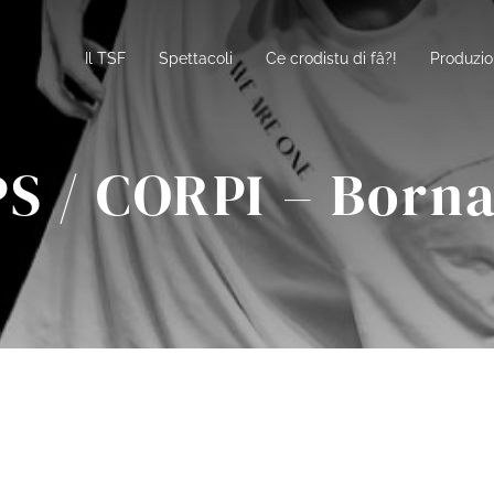
Il TSF
Spettacoli
Ce crodistu di fâ?!
Produzio
S / CORPI – Borna