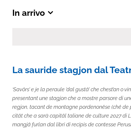
In arrivo
Seleziona
la
data.
La sauride stagjon dal Teatr
‘Savôrs’ e je la peraule ’dal gustâ’ che chest’an o vin
presentant une stagjon che a mostre parsore di une s
regjon, tacant de montagne pordenonêse (chê de piti
citât che a sarà capitâl taliane de culture 2027 di L
mangjâ furlan dal libri di recipis de contesse Perusi