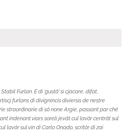
Stabil Furlan. E di ‘gustâ’ si cjacare, difat,
scj furlans di divignincis diviersis de nestre
ie straordinarie di sô none Argie, passant par chê
ant indenant viars soreli jevât cul lavôr centrât sul
l lavôr sul vin di Carlo Onado, scritôr di zai