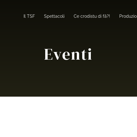
Il TSF
Spettacoli
Ce crodistu di fâ?!
Produzio
Eventi