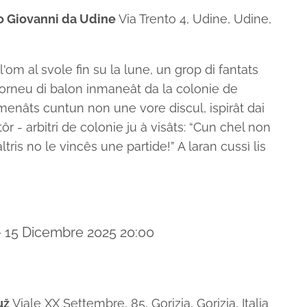
o Giovanni da Udine
Via Trento 4, Udine, Udine,
l'om al svole fin su la lune, un grop di fantats
 torneu di balon inmaneât da la colonie de
omenâts cuntun non une vore discul, ispirât dai
ôr - arbitri de colonie ju à visâts: “Cun chel non
oaltris no le vincês une partide!” A laran cussì lis
-
15 Dicembre 2025 20:00
tuž
Viale XX Settembre, 85, Gorizia, Gorizia, Italia