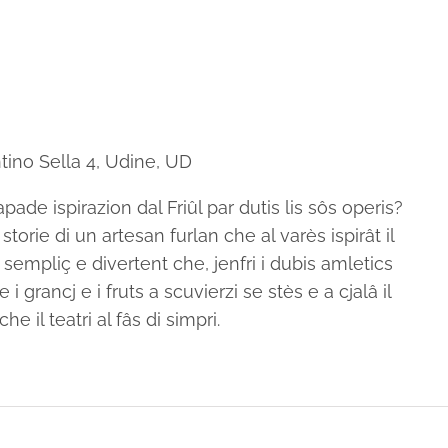
tino Sella 4, Udine, UD
ade ispirazion dal Friûl par dutis lis sôs operis?
torie di un artesan furlan che al varès ispirât il
empliç e divertent che, jenfri i dubis amletics
 i grancj e i fruts a scuvierzi se stès e a cjalâ il
 il teatri al fâs di simpri.