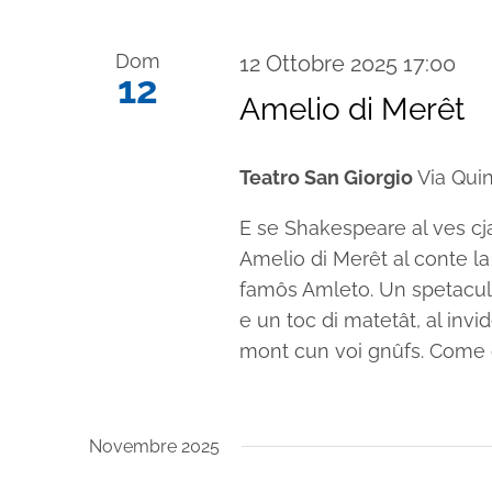
Dom
12 Ottobre 2025 17:00
12
Amelio di Merêt
Teatro San Giorgio
Via Quin
E se Shakespeare al ves cjap
Amelio di Merêt al conte la s
famôs Amleto. Un spetacul s
e un toc di matetât, al invide
mont cun voi gnûfs. Come che
Novembre 2025