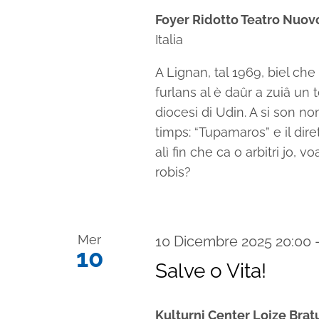
Foyer Ridotto Teatro Nuov
Italia
A Lignan, tal 1969, biel che 
furlans al è daûr a zuiâ un
diocesi di Udin. A si son n
timps: “Tupamaros” e il diret
alì fin che ca o arbitri jo, v
robis?
Mer
10 Dicembre 2025 20:00
10
Salve o Vita!
Kulturni Center Lojze Bra