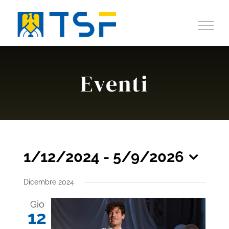
Salta
al
contenuto
Eventi
1/12/2024
 - 
5/9/2026
Seleziona
Dicembre 2024
la
data.
Gio
12