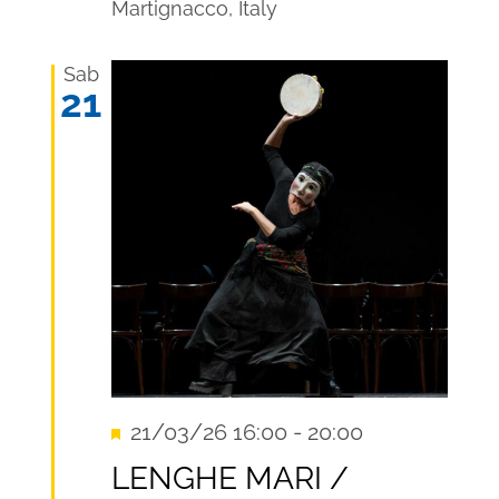
Martignacco, Italy
Sab
21
Segnalati
21/03/26 16:00
-
20:00
Recurring
LENGHE MARI /