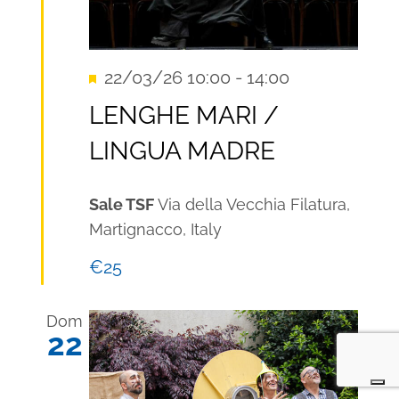
Segnalati
22/03/26 10:00
-
14:00
Recurring
LENGHE MARI /
LINGUA MADRE
Sale TSF
Via della Vecchia Filatura,
Martignacco, Italy
€25
Dom
22