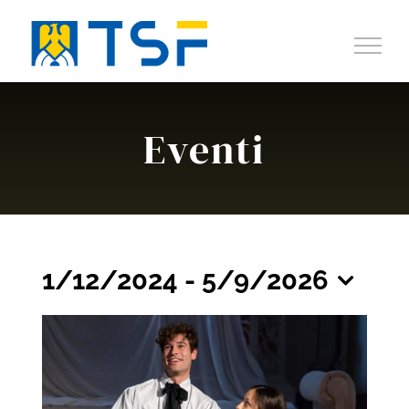
Salta
al
contenuto
Eventi
1/12/2024
 - 
5/9/2026
Select
date.