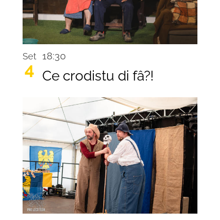
18:30
Set
4
Ce crodistu di fâ?!